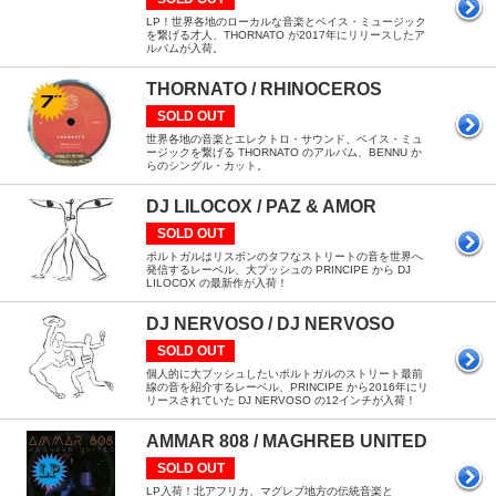
LP！世界各地のローカルな音楽とベイス・ミュージック
を繋げる才人、THORNATO が2017年にリリースしたア
ルバムが入荷。
THORNATO / RHINOCEROS
SOLD OUT
世界各地の音楽とエレクトロ・サウンド、ベイス・ミュ
ージックを繋げる THORNATO のアルバム、BENNU か
らのシングル・カット。
DJ LILOCOX / PAZ & AMOR
SOLD OUT
ポルトガルはリスボンのタフなストリートの音を世界へ
発信するレーベル、大プッシュの PRINCIPE から DJ
LILOCOX の最新作が入荷！
DJ NERVOSO / DJ NERVOSO
SOLD OUT
個人的に大プッシュしたいポルトガルのストリート最前
線の音を紹介するレーベル、PRINCIPE から2016年にリ
リースされていた DJ NERVOSO の12インチが入荷！
AMMAR 808 / MAGHREB UNITED
SOLD OUT
LP入荷！北アフリカ、マグレブ地方の伝統音楽と