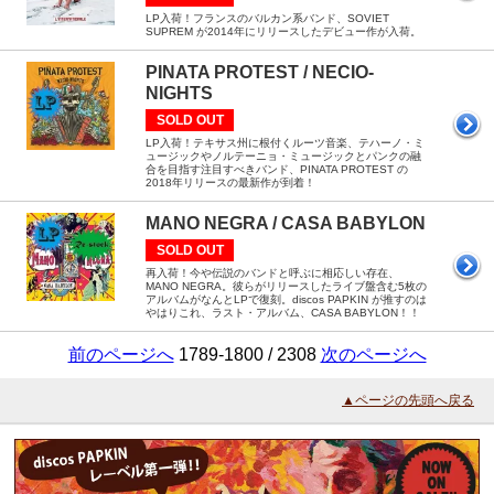
LP入荷！フランスのバルカン系バンド、SOVIET
SUPREM が2014年にリリースしたデビュー作が入荷。
PINATA PROTEST / NECIO-
NIGHTS
SOLD OUT
LP入荷！テキサス州に根付くルーツ音楽、テハーノ・ミ
ュージックやノルテーニョ・ミュージックとパンクの融
合を目指す注目すべきバンド、PINATA PROTEST の
2018年リリースの最新作が到着！
MANO NEGRA / CASA BABYLON
SOLD OUT
再入荷！今や伝説のバンドと呼ぶに相応しい存在、
MANO NEGRA。彼らがリリースしたライブ盤含む5枚の
アルバムがなんとLPで復刻。discos PAPKIN が推すのは
やはりこれ、ラスト・アルバム、CASA BABYLON！！
前のページへ
1789-1800 / 2308
次のページへ
▲ページの先頭へ戻る