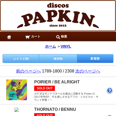
カート
検索
ホーム
＞
VINYL
おすすめ順
価格順
新着順
前のページへ
1789-1800 / 2308
次のページへ
POIRIER / BE ALRIGHT
SOLD OUT
カナダはモントリオールを拠点に活動する Poirier の
2017年作EP。今を感じさせるアフロ・トロピカル・サ
ウンド炸裂！！
THORNATO / BENNU
SOLD OUT