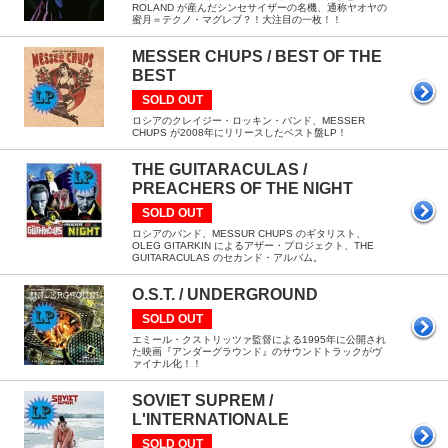
ROLAND が産んだシンセサイザーの名機、通称ヤオヤの
蜜月＝テクノ・マグレブ？！大注目の一枚！！
MESSER CHUPS / BEST OF THE
BEST
SOLD OUT
ロシアのクレイジー・ロッキン・バンド、MESSER
CHUPS が2008年にリリースしたベスト盤LP！
THE GUITARACULAS /
PREACHERS OF THE NIGHT
SOLD OUT
ロシアのバンド、MESSUR CHUPS のギタリスト、
OLEG GITARKIN によるアザー・プロジェクト、THE
GUITARACULAS のセカンド・アルバム。
O.S.T. / UNDERGROUND
SOLD OUT
エミール・クストリッツァ監督による1995年に公開され
た映画『アンダーグラウンド』のサウンドトラックがヴ
ァイナル化！！
SOVIET SUPREM /
L'INTERNATIONALE
SOLD OUT