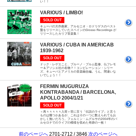
い！！
VARIOUS / LIMBO!
SOLD OUT
キューバの大作曲家、アルセニオ・ロドリゲスのベスト
盤をリリースしていたスペインのGrosso Recordings が
リリースしたカリブ音楽集！
VARIOUS / CUBA IN AMERICAB
1939-1962
SOLD OUT
ドック・レゲエこと、ブルーノ・ブルム監修、仏フレモ
ー＆アソシエ社の名物？！コンピレーション・シリー
ズ、キューバとアメリカの音楽融合編。うん、間違いな
いでしょう！！
FERMIN MUGURUZA
KONTRABANDA / BARCELONA,
APOLLO 2004/1/21
SOLD OUT
＜再々々々々々入荷＞世に言う「伝説のライブ」と言う
ものは幾つかあるが、これはその一つに数えられてもお
かしく無いだろう。フェルミン・ムグルサの2004年のバ
ルセロナでのライブの模様を収めた奇跡の一枚！
前のページへ
2701-2712 / 3846
次のページへ