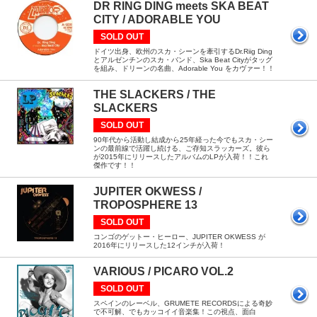
DR RING DING meets SKA BEAT
CITY / ADORABLE YOU
SOLD OUT
ドイツ出身、欧州のスカ・シーンを牽引するDr.Riig Ding
とアルゼンチンのスカ・バンド、Ska Beat Cityがタッグ
を組み、ドリーンの名曲、Adorable You をカヴァー！！
THE SLACKERS / THE
SLACKERS
SOLD OUT
90年代から活動し結成から25年経った今でもスカ・シー
ンの最前線で活躍し続ける、ご存知スラッカーズ。彼ら
が2015年にリリースしたアルバムのLPが入荷！！これ
傑作です！！
JUPITER OKWESS /
TROPOSPHERE 13
SOLD OUT
コンゴのゲットー・ヒーロー、JUPITER OKWESS が
2016年にリリースした12インチが入荷！
VARIOUS / PICARO VOL.2
SOLD OUT
スペインのレーベル、GRUMETE RECORDSによる奇妙
で不可解、でもカッコイイ音楽集！この視点、面白