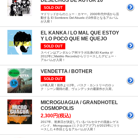
DESECHOS DE AUTOR 20
SOLD OUT
マドリッドからのニュー・カマー。2000年代中頃から活
動する El Sombrero Del Abuelo の3作目となるアルバム
が入荷！
EL KANKA / LO MAL QUE ESTOY
Y LO POCO QUE ME QUEJO
SOLD OUT
スペインはアンダルシア州マラガ出身のEl Kanka が
2012年にMaldito Recordsからリリースしたデビュー・
アルバムが入荷！
VENDETTA / BOTHER
SOLD OUT
LP再入荷！前作より2年。バスク・カントリーのロッ
ク・シーン期待の星、ヴェンデッタの最新作が入荷。
MICROGUAGUA / GRANDHOTEL
COSMOPOLIS
2,300円(税込)
2017年、初来日が決定しているバルセロナの混血レゲエ
バンド、Microguagua (ミクログアグア) が2015年にリリ
ースした４作目となるアルバムが入荷！