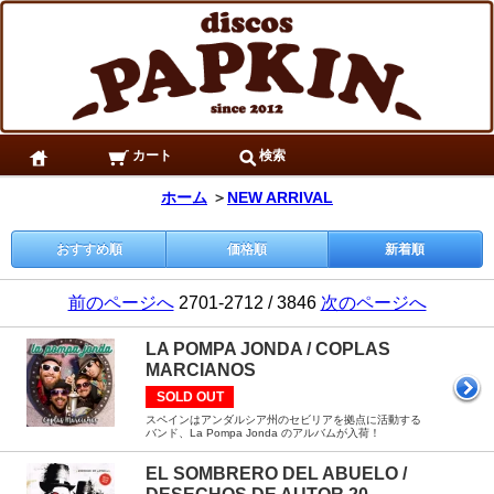
カート
検索
ホーム
＞
NEW ARRIVAL
おすすめ順
価格順
新着順
前のページへ
2701-2712 / 3846
次のページへ
LA POMPA JONDA / COPLAS
MARCIANOS
SOLD OUT
スペインはアンダルシア州のセビリアを拠点に活動する
バンド、La Pompa Jonda のアルバムが入荷！
EL SOMBRERO DEL ABUELO /