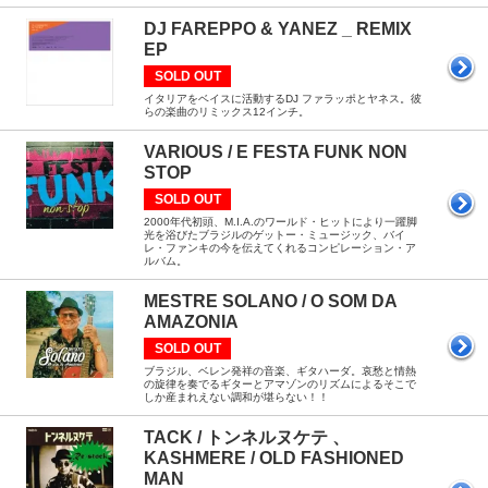
DJ FAREPPO & YANEZ _ REMIX
EP
SOLD OUT
イタリアをベイスに活動するDJ ファラッポとヤネス。彼
らの楽曲のリミックス12インチ。
VARIOUS / E FESTA FUNK NON
STOP
SOLD OUT
2000年代初頭、M.I.A.のワールド・ヒットにより一躍脚
光を浴びたブラジルのゲットー・ミュージック、バイ
レ・ファンキの今を伝えてくれるコンピレーション・ア
ルバム。
MESTRE SOLANO / O SOM DA
AMAZONIA
SOLD OUT
ブラジル、ベレン発祥の音楽、ギタハーダ。哀愁と情熱
の旋律を奏でるギターとアマゾンのリズムによるそこで
しか産まれえない調和が堪らない！！
TACK / トンネルヌケテ 、
KASHMERE / OLD FASHIONED
MAN