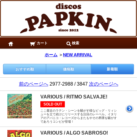
カート
検索
ホーム
＞
NEW ARRIVAL
おすすめ順
価格順
新着順
前のページへ
2977-2988 / 3847
次のページへ
VARIOUS / RITMO SALVAJE!
SOLD OUT
ここ最近のラテン・シーンを騒がす様なビッグ・リィシ
ューを立て続けにリリースする注目のレーベル。イタリ
アのアバニコ・レコーズからまたもやその界隈を騒がす
であろうコンピが登場！
VARIOUS / ALGO SABROSO!