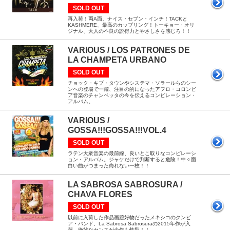
SOLD OUT
再入荷！両A面、ナイス・セブン・インチ！TACKと
KASHMERE、最高のカップリング！トーキョー・オリ
ジナル、大人の不良の説得力とやさしさを感じろ！！
VARIOUS / LOS PATRONES DE
LA CHAMPETA URBANO
SOLD OUT
チョック・キブ・タウンやシステマ・ソラールらのシー
ンへの登場で一躍、注目の的になったアフロ・コロンビ
ア音楽のチャンペッタの今を伝えるコンピレーション・
アルバム。
VARIOUS /
GOSSA!!!GOSSA!!!VOL.4
SOLD OUT
ラテン大衆音楽の最前線、良いとこ取りなコンピレーシ
ョン・アルバム。ジャケだけで判断すると危険！中々面
白い曲がつまった侮れない一枚！！
LA SABROSA SABROSURA /
CHAVA FLORES
SOLD OUT
以前に入荷した作品画題好物だったメキシコのクンビ
ア・バンド、La Sabrosa Sabrosuraの2015年作が入
荷。絶妙なセンスが今作も炸裂！！