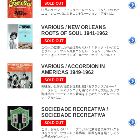
SOLD OUT
注目のラテン・リィシュー・レーベル、イタリアのアバ
ニコ・レコーズによるコンピレーション・アルバム。
VARIOUS / NEW ORLEANS
ROOTS OF SOUL 1941-1962
SOLD OUT
この人の監修した作品は外せない！！ドック・レゲエこ
とブルーノ・ブルム最新コンピレーション・アルバム。
テーマはニューオリンズ・ルーツ・オブ・ソウル！！
VARIOUS / ACCORDION IN
AMERICAS 1949-1962
SOLD OUT
興味深い世界の音楽を復刻し続けるフランスのレーベ
ル、フレモー＆アソシエより南北アメリカ大陸とカリブ
海地域のアコーディオン音楽をまとめたコンピレーショ
ン・アルバム。
SOCIEDADE RECREATIVA /
SOCIEDADE RECREATIVA
SOLD OUT
これ、おもしろい！！！ブラジル北東部音楽をエレクト
ロなクラブ・サウンドに再構築。新風を巻き起こしそう
な予感がビンビン！！！