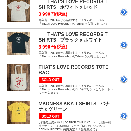
THAT'S LOVE RECORDS T-
SHIRTS : ホワイト x レッド
3,990円(税込)
再入荷！2024年から活動するアメリカのレーベル
「That's Love Records」のTshirts が入荷しました！
THAT'S LOVE RECORDS T-
SHIRTS : ブラック x ホワイト
3,990円(税込)
再入荷！2024年から活動するアメリカのレーベル
「That's Love Records」のTshirts が入荷しました！
THAT'S LOVE RECORDS TOTE
BAG
SOLD OUT
再入荷！2024年から活動するアメリカのレーベル
「That's Love Records」のロゴをプリントしたトートバ
ッグが入荷です。
MADNESS AKA T-SHIRTS : バナ
ナ x グリーン
SOLD OUT
[絶賛受注受付中！] DJ NICE ONE KAZ a.k.a. 須藤一裕
氏デザインによる新作T シャツ「MADNESS AKA」
PAPKIN EDITION 発売決定！！受注開始です。