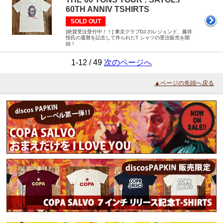
60TH ANNIV TSHIRTS
SOLD OUT
[絶賛受注受付中！！] 東京クラブDJ のレジェンド、藤井
悟氏の還暦を記念して作られたT シャツの受注販売を開
始！
1-12 / 49
次のページへ
▲ページの先頭へ戻る