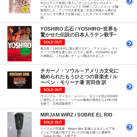
中心にアジア各国に潜入し"そこにしかないカルチャ
ー"をディグするプロジェクト"OMK"（ワンメコン）が編
集発行した、アジアの大衆音楽／文化の本線から裏のま
たさらにその裏までを掘り起こしたタブロイド紙が登
場。
YOSHIRO 広石 / YOSHIRO~世界を
驚かせた伝説の日本人ラテン歌手~
SOLD OUT
再入荷！1960年代に海を渡りラテン・アメリカへ。マイ
ク一つで世界を渡り歩いたラテン歌手、YOSHIRO 広石
の体験記。これは凄いぞ！ぶっ飛ばされました！！
チカーノ・ソウル～アメリカ文化に
秘められたもうひとつの音楽史 / ル
ーベン・モリーナ著 宮田信 訳
SOLD OUT
ヴァイナル・ディガー、ルーベン・モリーナ氏が2008年
に発刊したチカーノ・ソウルの教典が発売から13年の時
を経て、日本語版発売！
MIRJAM WIRZ / SOBRE EL RIO
SOLD OUT
スイス人の写真家、Mirjam Wirz 監修によるクンビア本。
クンビア生誕の地マグダレナ川の旅を綴った最新作
「Sobre El Rio」入荷です。