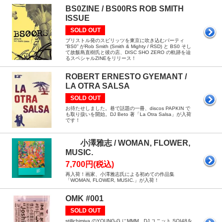
BS0ZINE / BS00RS ROB SMITH
ISSUE
SOLD OUT
ブリストル発のスピリッツを東京に吹き込むパーティ
“BS0” がRob Smith (Smith & Mighty / RSD) と BS0 そし
て故飯島直樹氏と彼の店、DISC SHO ZERO の軌跡を辿
るスペシャルZINEをリリース！
ROBERT ERNESTO GYEMANT /
LA OTRA SALSA
SOLD OUT
お待たせしました。巷で話題の一冊、discos PAPKIN で
も取り扱いを開始。DJ Beto 著「La Otra Salsa」が入荷
です！
小澤雅志 / WOMAN, FLOWER,
MUSIC.
7,700円(税込)
再入荷！画家、小澤雅志氏による初めての作品集
「WOMAN, FLOWER, MUSIC.」が入荷！
OMK #001
SOLD OUT
stillichimiya のYOUNG-G にMMM、DJ ユニット SOI48を