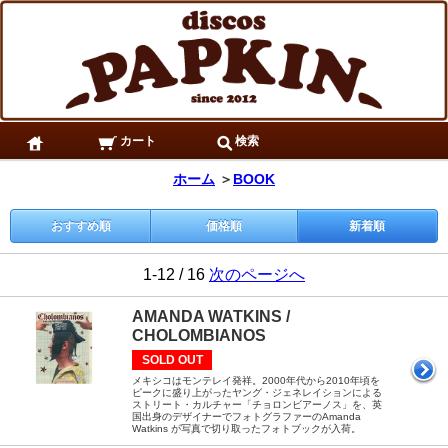
カート
検索
ホーム
＞
BOOK
おすすめ順
価格順
新着順
1-12 / 16
次のページへ
AMANDA WATKINS /
CHOLOMBIANOS
SOLD OUT
メキシコはモンテレイ発祥。2000年代から2010年頃を
ピークに盛り上がったヤング・ジェネレイションによる
ストリート・カルチャー「チョロンビアーノス」を、英
国出身のデザイナーでフォトグラファーのAmanda
Watkins が写真で切り取ったフォトブックが入荷。