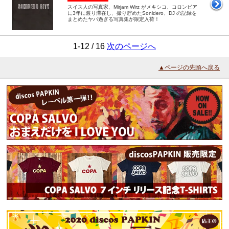
スイス人の写真家、Mirjam Wirz がメキシコ、コロンビア
に3年に渡り滞在し、撮り貯めたSonidero、DJ の記録を
まとめたヤバ過ぎる写真集が限定入荷！
1-12 / 16
次のページへ
▲ページの先頭へ戻る