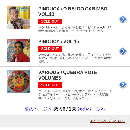
PINDUCA / O REI DO CARIMBO
VOL.13
SOLD OUT
ブラジル・ベレン現地買い付け盤！！ピンドゥーカ、80
年代初期作品を1991年にリィシューしたアルバム。
PINDUCA / VOL.15
SOLD OUT
ブラジル・ベレン現地買い付け盤！！王様、ピンドゥー
カの1987年作。進化し続けるピンドゥーカの音楽遍歴に
脱帽。。
VARIOUS / QUEBRA POTE
VOLUME3
SOLD OUT
ブラジル・ベレン現地買い付け盤！！1975年にリリース
されたフォホー・コンピレーションアルバム。内容抜
群、こんなフォホーがあったなんて。。。
前のページへ
85-96 / 138
次のページへ
▲ページの先頭へ戻る