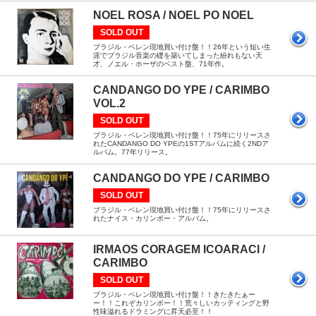
NOEL ROSA / NOEL PO NOEL
SOLD OUT
ブラジル・ベレン現地買い付け盤！！26年という短い生
涯でブラジル音楽の礎を築いてしまった紛れもない天
才、ノエル・ホーザのベスト盤、71年作。
CANDANGO DO YPE / CARIMBO
VOL.2
SOLD OUT
ブラジル・ベレン現地買い付け盤！！75年にリリースさ
れたCANDANGO DO YPEの1STアルバムに続く2NDア
ルバム。77年リリース。
CANDANGO DO YPE / CARIMBO
SOLD OUT
ブラジル・ベレン現地買い付け盤！！75年にリリースさ
れたナイス・カリンボー・アルバム。
IRMAOS CORAGEM ICOARACI /
CARIMBO
SOLD OUT
ブラジル・ベレン現地買い付け盤！！きたきたぁー
ー！！これぞカリンボー！！荒々しいカッティングと野
性味溢れるドラミングに昇天必至！！