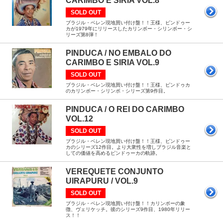
CARIMBO E SIRIA VOL.8
SOLD OUT
ブラジル・ベレン現地買い付け盤！！王様、ピンドゥー
カが1979年にリリースしたカリンボー・シリンボー・シ
リーズ第8弾！
PINDUCA / NO EMBALO DO
CARIMBO E SIRIA VOL.9
SOLD OUT
ブラジル・ベレン現地買い付け盤！！王様、ピンドゥカ
のカリンボー・シリンボ・シリーズ第9作目。
PINDUCA / O REI DO CARIMBO
VOL.12
SOLD OUT
ブラジル・ベレン現地買い付け盤！！王様、ピンドゥー
カのシリーズ12作目。より大衆性を増しブラジル音楽と
しての価値を高めるピンドゥーカの軌跡。
VEREQUETE CONJUNTO
UIRAPURU / VOL.9
SOLD OUT
ブラジル・ベレン現地買い付け盤！！カリンボーの象
徴、ヴェリケッチ。彼のシリーズ9作目、1980年リリー
ス！！