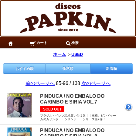
カート
検索
ホーム
＞
USED
おすすめ順
価格順
新着順
前のページへ
85-96 / 138
次のページへ
PINDUCA / NO EMBALO DO
CARIMBO E SIRIA VOL.7
SOLD OUT
ブラジル・ベレン現地買い付け盤！！王様、ピンドゥー
カのカリンボー・シリンボー・シリーズ第7弾！
PINDUCA / NO EMBALO DO