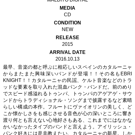
MEDIA
CD
CONDITION
NEW
RELEASE
2015
ARRIVAL DATE
2016.10.13
最早、音楽の都と呼ぶに相応しいスペインのカタルーニャ
からまたまた興味深いバンドが登場！！その名もEBRI
KNIGHT！！カタルーニャの民謡、ケルト音楽などのトラ
ッドな要素を取り入れた混血パンク・バンドだ。前のめり
でスピード感溢れるトゥンパ、トゥンパのアゲアゲ・サウ
ンドからトラディショナル・ソングまで披露するなど素晴
らしい構成の本作。フルートにヴァイオリンの美しく、ど
こか懐かしさをも感じさせる音色が心の深いところに響き
渡り何とも言えない心地好さもある、これまでにはなかな
かいなかったタイプのバンドと言えよう。アイリッシュ・
パンク好きには是非教えたい、カタルーニャの新星。しか