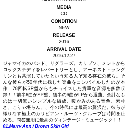
MEDIA
CD
CONDITION
NEW
RELEASE
2016
ARRIVAL DATE
2016.12.27
ジャマイカのバンド、リグラーズ。カリプソ、メントから
ロックステディをレパートリーとし、アーネスト・ラング
リンとも共演していたという知る人ぞ知る存在の彼ら。そ
んな彼らが50年代に残した楽曲をコンパイルしたのが本
作！78回転SP盤からもチョイスした貴重な音源を多数収
録！！前半6曲がSP盤、後半の6曲がLPから選曲。余計なも
のは一切無いシンプルな編成、暖かみのある音色、素朴
さ、こりゃ堪らん、、今の時代には最高の贅沢だ。彼らが
織りなす極上のカリビアン・ルーツ・グルーブは時間を止
める。問答無用に最高のヴィンテージ・ミュージック！！
01.Marry Ann / Brown Skin Girl