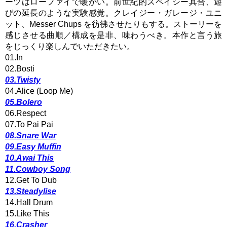
ーツはローファイで暖かい。前世紀的スペイシー具合、遊
びの延長のような実験感覚。クレイジー・ガレージ・ユニ
ット、Messer Chups を彷彿させたりもする。ストーリーを
感じさせる曲順／構成を是非、味わうべき。本作と言う旅
をじっくり楽しんでいただきたい。
01.In
02.Bosti
03.Twisty
04.Alice (Loop Me)
05.Bolero
06.Respect
07.To Pai Pai
08.Snare War
09.Easy Muffin
10.Awai This
11.Cowboy Song
12.Get To Dub
13.Steadylise
14.Hall Drum
15.Like This
16.Crasher