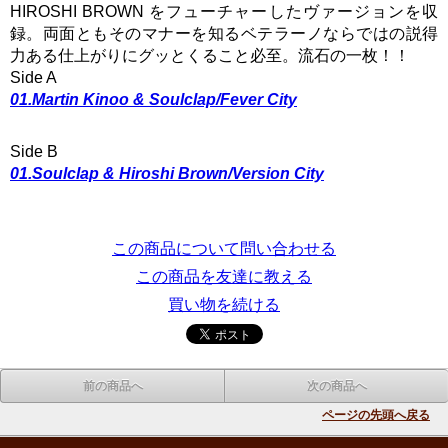
HIROSHI BROWN をフューチャーしたヴァージョンを収
録。両面ともそのマナーを知るベテラーノならではの説得
力ある仕上がりにグッとくること必至。流石の一枚！！
Side A
01.Martin Kinoo & Soulclap/Fever City
Side B
01.Soulclap & Hiroshi Brown/Version City
この商品について問い合わせる
この商品を友達に教える
買い物を続ける
前の商品へ
次の商品へ
ページの先頭へ戻る