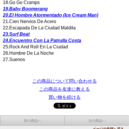
18.Go Go Cramps
19.Baby Boomerang
20.El Hombre Atormentado (Ice Cream Man)
21.Cien Nervios De Acero
22.Escapada De La Ciudad Maldita
23.Surf Beat
24.Encuentro Con La Patrulla Costa
25.Rock And Roll En La Ciudad
26.Hombre De La Noche
27.Suenos
この商品について問い合わせる
この商品を友達に教える
買い物を続ける
前の商品へ
次の商品へ