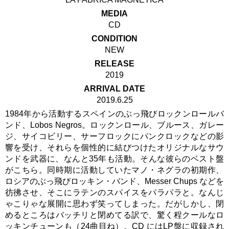
MEDIA
CD
CONDITION
NEW
RELEASE
2019
ARRIVAL DATE
2019.6.25
1984年から活動するスペインのぶっ飛びロックンロールバ
ンド、Lobos Negros。ロックンロール、ブルース、ガレー
ジ、サイコビリー、サーフロックにパンクロックなどの影
響を受け、それらを個性的に結びつけたオリジナルなサウ
ンドを武器に、なんと35年も活動。そんな彼らのベスト盤
がこちら。同時期に活動していたマノ・ネグラの初期作、
ロシアのぶっ飛びロッキン・バンド、Messer Chups などを
彷彿させ、そこにラテンのスパイスをパラパラと。なんじ
ゃこりゃな展開に思わず笑ってしまった。だがしかし、閉
めるところはバッチリと閉めてる訳で、驚く程クールなロ
ッキンチューンも（24曲目ね）。CD にはLP盤に収録され