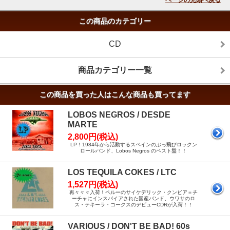
ページの先頭へ戻る
この商品のカテゴリー
CD
商品カテゴリー一覧
この商品を買った人はこんな商品も買ってます
LOBOS NEGROS / DESDE
MARTE
2,800円(税込)
LP！1984年から活動するスペインのぶっ飛びロックン
ロールバンド、Lobos Negros のベスト盤！！
LOS TEQUILA COKES / LTC
1,527円(税込)
再々々々入荷！ペルーのサイケデリック・クンビア＝チ
ーチャにインスパイアされた国産バンド、ウワサのロ
ス・テキーラ・コークスのデビューCDRが入荷！！
VARIOUS / DON'T BE BAD! 60s