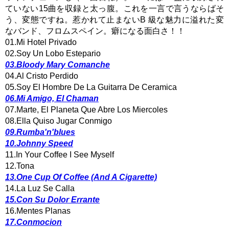
ていない15曲を収録と太っ腹。これを一言で言うならばそ
う、変態ですね。惹かれて止まないB 級な魅力に溢れた変
なバンド、フロムスペイン。癖になる面白さ！！
01.Mi Hotel Privado
02.Soy Un Lobo Estepario
03.Bloody Mary Comanche
04.Al Cristo Perdido
05.Soy El Hombre De La Guitarra De Ceramica
06.Mi Amigo, El Chaman
07.Marte, El Planeta Que Abre Los Miercoles
08.Ella Quiso Jugar Conmigo
09.Rumba'n'blues
10.Johnny Speed
11.In Your Coffee I See Myself
12.Tona
13.One Cup Of Coffee (And A Cigarette)
14.La Luz Se Calla
15.Con Su Dolor Errante
16.Mentes Planas
17.Conmocion