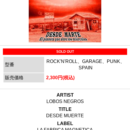
SOLD OUT
ROCK'N'ROLL、GARAGE、PUNK、
型番
SPAIN
販売価格
2,300円(税込)
ARTIST
LOBOS NEGROS
TITLE
DESDE MUERTE
LABEL
LA FABRICA MAGNETICA