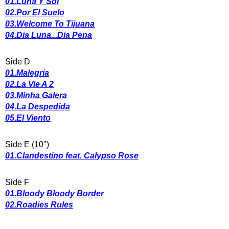
01.Luna Y Sol
02.Por El Suelo
03.Welcome To Tijuana
04.Dia Luna...Dia Pena
Side D
01.Malegria
02.La Vie A 2
03.Minha Galera
04.La Despedida
05.El Viento
Side E (10")
01.Clandestino feat. Calypso Rose
Side F
01.Bloody Bloody Border
02.Roadies Rules