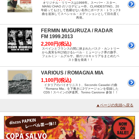
オリジナル・リリースは1998年。スーパー・スター、
MANU CHAO のソロデビュー作、CLANDESTINO。20
年経ってもけして色褪せない名作にボーナス・トラック3
曲を追加してスペシャル・エディションとして目出度く
再発。
FERMIN MUGURUZA / RADAR
FM 1999.2013
2,200円(税込)
スペインとフランスの間に挟まれたバスク・カントリー
から真実を叫び続けるレベル・ミュージック界の旗手、
フェルミン・ムグルサ。彼のソロキャリアをまとめたベ
スト盤を発表！！
VARIOUS / ROMAGNA MIA
1,100円(税込)
イタリアのバイオリニスト、Secondo Casadei の曲
「Romana Mia」を下敷きに2ヴァージョンを収録した
CDS！スペインの伊達男、Tonino Carotone 参加！！
▲ページの先頭へ戻る