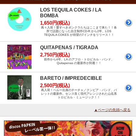
LOS TEQUILA COKES / LA
BOMBA
1,650円(税込)
再々入荷！愛すべきボンクラたちはここまで来た！！各
所で話題になった自主制作CD-R から2年、LOS
TEQUILA COKES が待望の7インチをリリース！！
QUITAPENAS / TIGRADA
2,750円(税込)
前作から4年、LA のアフロ・トロピカル・バンド、
Quitapenas の最新作が到着！！
BARETO / IMPREDECIBLE
2,500円(税込)
再入荷！ペルー出身のチーチャ／クンビア・バンド、バ
レットの最新作。センス良く現代アレンジされた山岳系
トロピカル・ミュージック！！
▲ページの先頭へ戻る