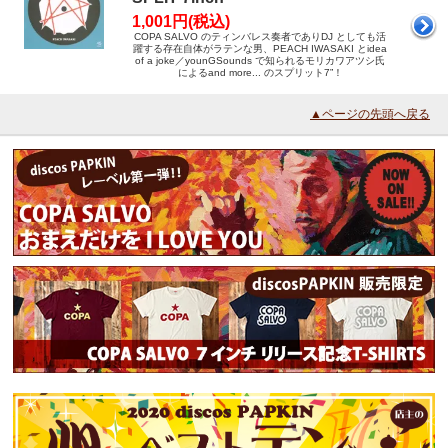
1,001円(税込)
COPA SALVO のティンバレス奏者でありDJ としても活
躍する存在自体がラテンな男、PEACH IWASAKI とidea
of a joke／younGSounds で知られるモリカワアツシ氏
によるand more... のスプリット7”！
▲ページの先頭へ戻る