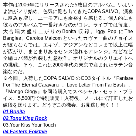
本作は2006年にリリースされた5枚目のアルバム。いよい
よ油がノリ始め、色気に艶も出てきたCOPA SALVO。演奏
に厚みも増し、ユーモアにも余裕すら感じる。個人的にも
彼らのアルバムで一番好きなのがコレ。ライブでは毎度、
大合唱大盛り上がりのBonita 収録。Iggy Pop にThe
Bangles、Carolos Malcom といったカヴァー曲のチョイス
が彼らならでは。エキゾ、アジアンなどコレまで以上に幅
が広がり、まとまりあるセンス溢れるアレンジ。などなど
全編コパ節が炸裂した意欲作。オリジナルのクリエイトへ
の挑戦。そう、これは2000年代の東京で産まれたラテン音
楽なのだ。
※今回、入荷したCOPA SALVO のCD3タイトル『Fanfare
For The Eternal Caravan』、Love Letter From Far East』、
『Mango-Ology』を同時購入でスペシャル・セット・プラ
イス、5,500円で特別販売！入荷後、メールにて訂正したお
値段を送ります。どうぞこの機会、お見逃し無く！！
01.Bonita
02.Tong King Rock
03.Your Kiss Your Touch
04.Eastern Folktale