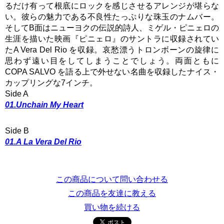
るだけ有って根底にロックを感じさせるアレンジが堪らな
い。彼らの魅力である不良性たっぷりな珠玉のナムバー。
そしてB面はニューヨクの伝説的詩人、ミゲル・ピニェロの
生涯を描いた映画『ピニェロ』のサントラに収録されてい
たA Vera Del Rio を収録。哀愁漂うトロンボーンの旋律に
思わず遠い目をしてしまうことでしょう。両面ともに
COPA SALVO を語る上で外せない名曲を収録したナイス・
カップリングな7インチ。
Side A
01.Unchain My Heart
Side B
01.A La Vera Del Rio
この商品について問い合わせる
この商品を友達に教える
買い物を続ける