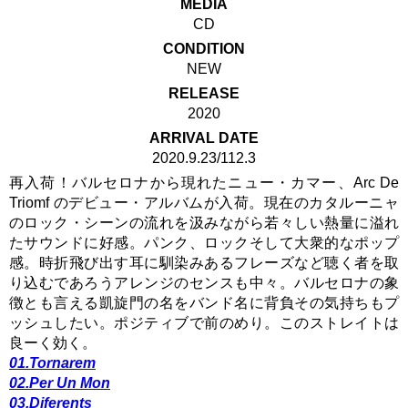
MEDIA
CD
CONDITION
NEW
RELEASE
2020
ARRIVAL DATE
2020.9.23/112.3
再入荷！バルセロナから現れたニュー・カマー、Arc De
Triomf のデビュー・アルバムが入荷。現在のカタルーニャ
のロック・シーンの流れを汲みながら若々しい熱量に溢れ
たサウンドに好感。パンク、ロックそして大衆的なポップ
感。時折飛び出す耳に馴染みあるフレーズなど聴く者を取
り込むであろうアレンジのセンスも中々。バルセロナの象
徴とも言える凱旋門の名をバンド名に背負その気持ちもプ
ッシュしたい。ポジティブで前のめり。このストレイトは
良ーく効く。
01.Tornarem
02.Per Un Mon
03.Diferents