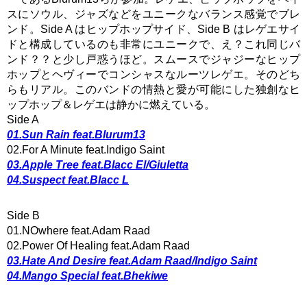
スにソウル、ジャズなどをユニークなバランス感覚でブレ
ンド。Side A はヒップホップサイド、Side B はレゲエサイ
ドと構成しているのも非常にユニークで、え？これ同じバ
ンド？？と少し戸惑うほど。スムースでジャジーなヒップ
ホップとヘヴィーでコンシャスなルーツレゲエ。そのどち
らもリアル。このバンドの情熱と愛が可能にした独創なヒ
ップホップ＆レゲエは静かに燃えている。
Side A
01.Sun Rain feat.Blurum13
02.For A Minute feat.Indigo Saint
03.Apple Tree feat.Blacc El/Giuletta
04.Suspect feat.Blacc L
Side B
01.NOwhere feat.Adam Raad
02.Power Of Healing feat.Adam Raad
03.Hate And Desire feat.Adam Raad/Indigo Saint
04.Mango Special feat.Bhekiwe