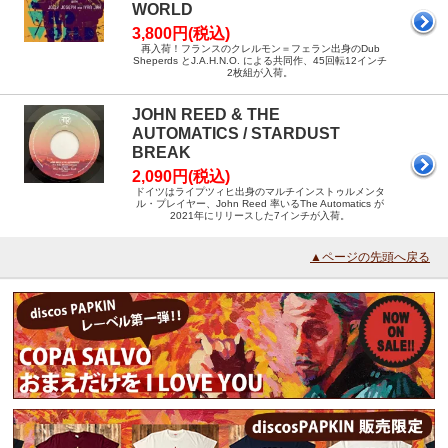
WORLD
3,800円(税込)
再入荷！フランスのクレルモン＝フェラン出身のDub
Sheperds とJ.A.H.N.O. による共同作、45回転12インチ
2枚組が入荷。
JOHN REED & THE
AUTOMATICS / STARDUST
BREAK
2,090円(税込)
ドイツはライプツィヒ出身のマルチインストゥルメンタ
ル・プレイヤー、John Reed 率いるThe Automatics が
2021年にリリースした7インチが入荷。
▲ページの先頭へ戻る