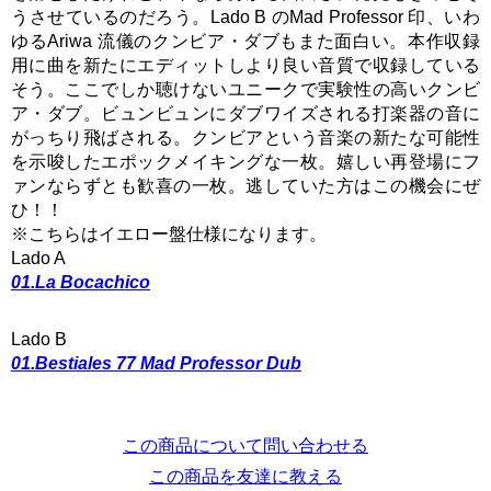
うさせているのだろう。Lado B のMad Professor 印、いわ
ゆるAriwa 流儀のクンビア・ダブもまた面白い。本作収録
用に曲を新たにエディットしより良い音質で収録している
そう。ここでしか聴けないユニークで実験性の高いクンビ
ア・ダブ。ビュンビュンにダブワイズされる打楽器の音に
がっちり飛ばされる。クンビアという音楽の新たな可能性
を示唆したエポックメイキングな一枚。嬉しい再登場にフ
ァンならずとも歓喜の一枚。逃していた方はこの機会にぜ
ひ！！
※こちらはイエロー盤仕様になります。
Lado A
01.La Bocachico
Lado B
01.Bestiales 77 Mad Professor Dub
この商品について問い合わせる
この商品を友達に教える