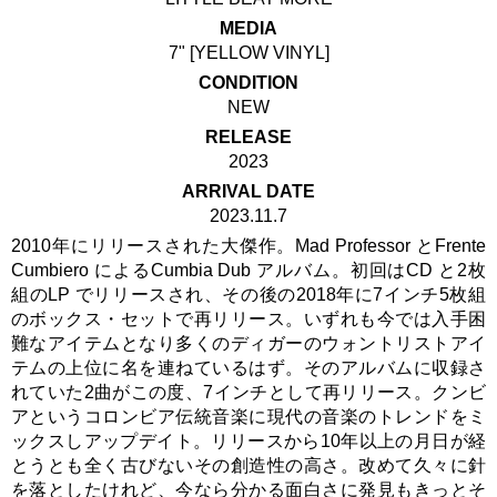
MEDIA
7" [YELLOW VINYL]
CONDITION
NEW
RELEASE
2023
ARRIVAL DATE
2023.11.7
2010年にリリースされた大傑作。Mad Professor とFrente
Cumbiero によるCumbia Dub アルバム。初回はCD と2枚
組のLP でリリースされ、その後の2018年に7インチ5枚組
のボックス・セットで再リリース。いずれも今では入手困
難なアイテムとなり多くのディガーのウォントリストアイ
テムの上位に名を連ねているはず。そのアルバムに収録さ
れていた2曲がこの度、7インチとして再リリース。クンビ
アというコロンビア伝統音楽に現代の音楽のトレンドをミ
ックスしアップデイト。リリースから10年以上の月日が経
とうとも全く古びないその創造性の高さ。改めて久々に針
を落としたけれど、今なら分かる面白さに発見もきっとそ