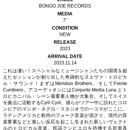
BONGO JOE RECORDS
MEDIA
7"
CONDITION
NEW
RELEASE
2023
ARRIVAL DATE
2023.11.14
これは凄い！スペシャルなミュージシャンたちの国境を超
えたセッションが創り出した奇跡的なヌエヴァ・トロピカ
ル・サウンド！まずはMeridian Brothers、そしてFrente
Cumbiero。アコーディオンにはConjunto Media Luna とト
ロピカニバル・シーン最重要人物が大集合。そしてスイス
を拠点に活動するCyril Cyril。彼らがツアー中に訪れたコロ
ンビアのマンボ・ネグロ・スタジオでの一コマがここに。
ラテンアメリカと欧州のフォーク音楽が混ざり、現代の音
楽要素などと激しい反応を起こし生まれた新しいヴェクト
ルのトロピカル音楽。民謡クンビエロを彷彿する折衷具