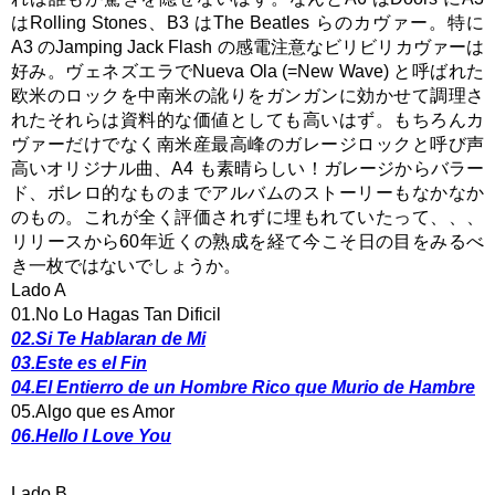
はRolling Stones、B3 はThe Beatles らのカヴァー。特に
A3 のJamping Jack Flash の感電注意なビリビリカヴァーは
好み。ヴェネズエラでNueva Ola (=New Wave) と呼ばれた
欧米のロックを中南米の訛りをガンガンに効かせて調理さ
れたそれらは資料的な価値としても高いはず。もちろんカ
ヴァーだけでなく南米産最高峰のガレージロックと呼び声
高いオリジナル曲、A4 も素晴らしい！ガレージからバラー
ド、ボレロ的なものまでアルバムのストーリーもなかなか
のもの。これが全く評価されずに埋もれていたって、、、
リリースから60年近くの熟成を経て今こそ日の目をみるべ
き一枚ではないでしょうか。
Lado A
01.No Lo Hagas Tan Dificil
02.Si Te Hablaran de Mi
03.Este es el Fin
04.El Entierro de un Hombre Rico que Murio de Hambre
05.Algo que es Amor
06.Hello I Love You
Lado B