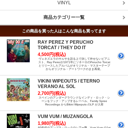
VINYL
商品カテゴリー一覧
この商品を買った人はこんな商品も買ってます
RAY PEREZ Y PERUCHO
TORCAT / THEY DO IT
4,500円(税込)
ヴェネズエラのサルサを語る上で決して外せないピアニ
スト、Ray Perezが1971年にソネーロのPerucho Torcat
とリリースしたアルバムがオリジナル・マスターテープ
からオリジナル・アートワークのまま再発。
VIKINI WIPEOUTS / ETERNO
VERANO AL SOL
2,700円(税込)
スペインのアンダーグラウンドなインディ・ロック・シ
ーンをフック・アップするレーベル、Family Spree
Recordings からBikini Wipeputs のLP が入荷
VUM VUM / MUZANGOLA
1,980円(税込)
60年代のアンゴラ・ロックのレアー盤、Vum Vum の1st