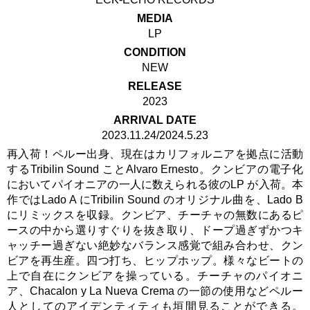
MEDIA
LP
CONDITION
NEW
RELEASE
2023
ARRIVAL DATE
2023.11.24/2024.5.23
再入荷！ペルー出身、現在はカリフォルニアを拠点に活動
するTribilin Sound ことAlvaro Ernesto。クンビアの電子化
においてパイオニアの一人に数えられる彼のLP が入荷。本
作ではLado A にTribilin Sound のオリジナル曲を、Lado B
にリミックスを収録。クンビア、チーチャの無数にあるピ
ースの中から選りすぐりを抜き取り、ドープ過ぎずかつキ
ャッチー過ぎない絶妙なバランス感覚で組み合わせ、クン
ビアを再生産。四つ打ち、ヒップホップ。様々なビートの
上で自在にクンビアを操っている。チーチャのパイオニ
ア、Chacalon y La Nueva Crema の一節の使用などペルー
人としてのアイデンティティも垣間見ることができる。