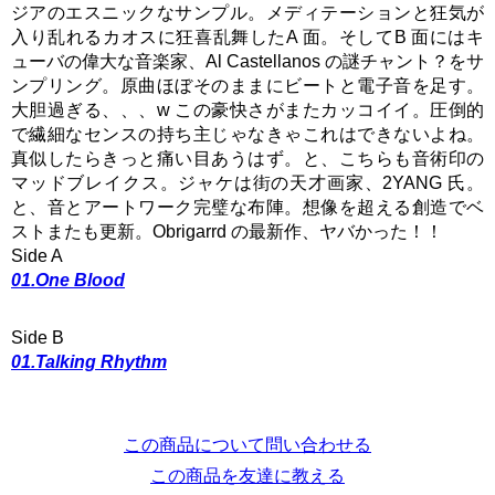
ジアのエスニックなサンプル。メディテーションと狂気が
入り乱れるカオスに狂喜乱舞したA 面。そしてB 面にはキ
ューバの偉大な音楽家、Al Castellanos の謎チャント？をサ
ンプリング。原曲ほぼそのままにビートと電子音を足す。
大胆過ぎる、、、w この豪快さがまたカッコイイ。圧倒的
で繊細なセンスの持ち主じゃなきゃこれはできないよね。
真似したらきっと痛い目あうはず。と、こちらも音術印の
マッドブレイクス。ジャケは街の天才画家、2YANG 氏。
と、音とアートワーク完璧な布陣。想像を超える創造でベ
ストまたも更新。Obrigarrd の最新作、ヤバかった！！
Side A
01.One Blood
Side B
01.Talking Rhythm
この商品について問い合わせる
この商品を友達に教える