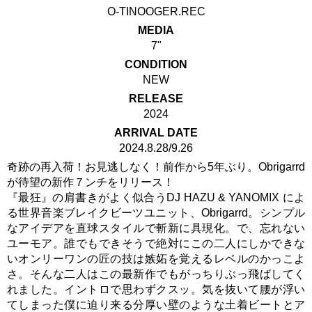
O-TINOOGER.REC
MEDIA
7"
CONDITION
NEW
RELEASE
2024
ARRIVAL DATE
2024.8.28/9.26
奇跡の再入荷！お見逃しなく！前作から5年ぶり。Obrigarrd
が待望の新作７ンチをリリース！
『最狂』の肩書きがよく似合うDJ HAZU & YANOMIX によ
る世界音楽ブレイクビーツユニット、Obrigarrd。シンプル
なアイデアを直球スタイルで斬新に具現化。で、忘れない
ユーモア。誰でもできそうで絶対にこの二人にしかできな
いオンリーワンの匠の技は嫉妬を覚えるレベルのかっこよ
さ。そんな二人はこの最新作でもがっちりぶっ飛ばしてく
れました。イントロで思わずクスッ。気を抜いて腰が浮い
てしまった僕に迫り来る分厚い壁のような土着ビートとア