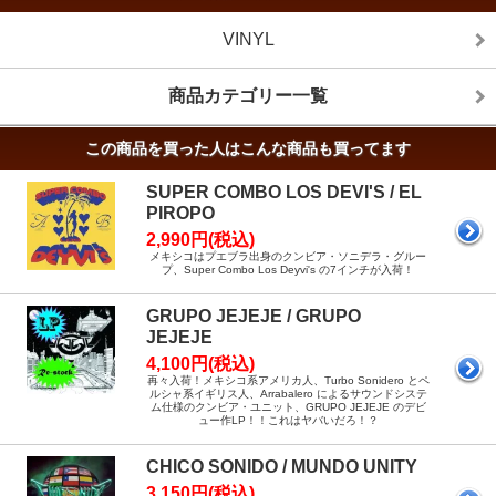
VINYL
商品カテゴリー一覧
この商品を買った人はこんな商品も買ってます
SUPER COMBO LOS DEVI'S / EL
PIROPO
2,990円(税込)
メキシコはプエブラ出身のクンビア・ソニデラ・グルー
プ、Super Combo Los Deyvi's の7インチが入荷！
GRUPO JEJEJE / GRUPO
JEJEJE
4,100円(税込)
再々入荷！メキシコ系アメリカ人、Turbo Sonidero とペ
ルシャ系イギリス人、Arrabalero によるサウンドシステ
ム仕様のクンビア・ユニット、GRUPO JEJEJE のデビ
ュー作LP！！これはヤバいだろ！？
CHICO SONIDO / MUNDO UNITY
3,150円(税込)