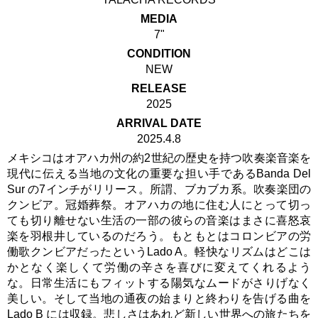
MEDIA
7"
CONDITION
NEW
RELEASE
2025
ARRIVAL DATE
2025.4.8
メキシコはオアハカ州の約2世紀の歴史を持つ吹奏楽音楽を
現代に伝える当地の文化の重要な担い手であるBanda Del
Sur の7インチがリリース。所謂、ブカブカ系。吹奏楽団の
クンビア。冠婚葬祭。オアハカの地に住む人にとって切っ
ても切り離せない生活の一部の彼らの音楽はまさに喜怒哀
楽を羽根井しているのだろう。もともとはコロンビアの労
働歌クンビアだったというLado A。軽快なリズムはどこは
かとなく楽しくて労働の辛さを喜びに変えてくれるよう
な。日常生活にもフィットする陽気なムードがさりげなく
美しい。そして当地の通夜の始まりと終わりを告げる曲を
Lado B には収録。悲しさはあれど新しい世界への旅たちを