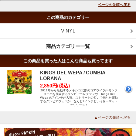
ページの先頭へ戻る
この商品のカテゴリー
VINYL
商品カテゴリー一覧
この商品を買った人はこんな商品も買ってます
KINGS DEL WEPA / CUMBIA
LORANA
2,850円(税込)
2012年から活動するメキシコ北部のコアウイラ州モンク
ローバを代表するクンビアコレクティヴ、Kings Del
Wepa の7インチが入荷。ストリートの匂いで満ちた躍動
するクンビアウェパが、なんと7インチというをーマット
でリリース！
▲ページの先頭へ戻る