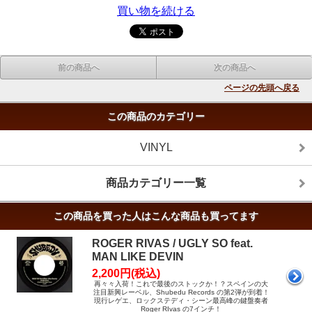
買い物を続ける
前の商品へ
次の商品へ
ページの先頭へ戻る
この商品のカテゴリー
VINYL
商品カテゴリー一覧
この商品を買った人はこんな商品も買ってます
ROGER RIVAS / UGLY SO feat.
MAN LIKE DEVIN
2,200円(税込)
再々々入荷！これで最後のストックか！？スペインの大
注目新興レーベル、Shubedu Records の第2弾が到着！
現行レゲエ、ロックステディ・シーン最高峰の鍵盤奏者
Roger RIvas の7インチ！