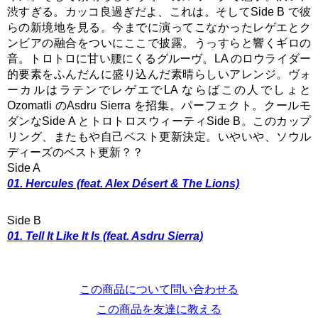
渋すぎる。カッコ良過ぎだよ、これは。そしてSide B で彼
らの新境地を見る。今までに演ってこなかったレゲエとク
ンビアの融合をついにここで披露。うっすらと響くギロの
音。トロトロに甘い腰にくるグルーヴ。LA のロウライダー
的要素をふんだんに盛り込んだ素晴らしいアレンジ。ヴォ
ーカルはラテンでレゲエでLA ならばこの人でしょと
Ozomatli のAsdru Sierra を招集。パーフェクト。クールモ
ダンなSide A とトロトロスウィーティSide B。このカップ
リング、またもや自己ベスト更新決定。いやいや、ソウル
ディーズのベスト更新？？
Side A
01. Hercules (feat. Alex Désert & The Lions)
Side B
01. Tell It Like It Is (feat. Asdru Sierra)
この商品について問い合わせる
この商品を友達に教える