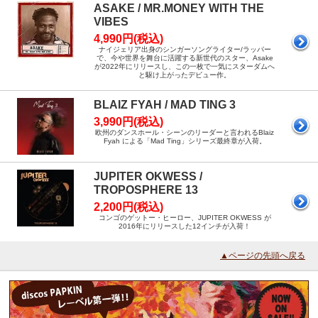
ASAKE / MR.MONEY WITH THE
VIBES
4,990円(税込)
ナイジェリア出身のシンガーソングライター/ラッパー
で、今や世界を舞台に活躍する新世代のスター、Asake
が2022年にリリースし、この一枚で一気にスターダムへ
と駆け上がったデビュー作。
BLAIZ FYAH / MAD TING 3
3,990円(税込)
欧州のダンスホール・シーンのリーダーと言われるBlaiz
Fyah による「Mad Ting」シリーズ最終章が入荷。
JUPITER OKWESS /
TROPOSPHERE 13
2,200円(税込)
コンゴのゲットー・ヒーロー、JUPITER OKWESS が
2016年にリリースした12インチが入荷！
▲ページの先頭へ戻る