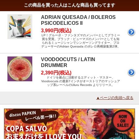
この商品を買った人はこんな商品も買ってます
ADRIAN QUESADA / BOLEROS
PSICODELICOS II
3,990円(税込)
LP！グルーポ・ファンタズマのメンバーとしてグラミー
賞を受賞。ブラック・ピューマズのメンバーとしても知
られるミュージシャンでシンガーソングライター、プロ
デューサーのAdrian Quesada のボレロ再構築集第2弾。
VOODOOCUTS / LATIN
DRUMMER
2,390円(税込)
ドイツを拠点に活動するエディット・マスター、
Voodoocuts の最新7インチがオーストリアのマッシュア
ップ系レーベルのUluru Records よりリリース。
▲ページの先頭へ戻る