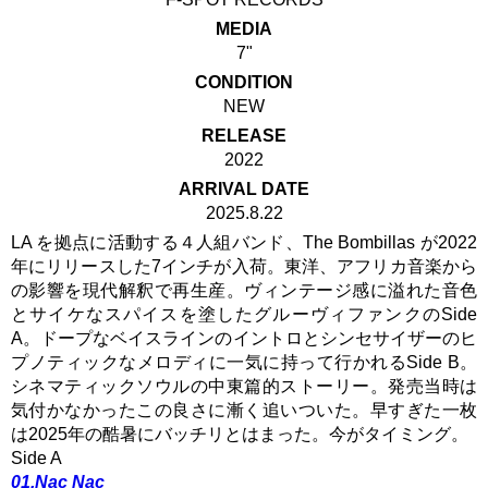
MEDIA
7"
CONDITION
NEW
RELEASE
2022
ARRIVAL DATE
2025.8.22
LA を拠点に活動する４人組バンド、The Bombillas が2022
年にリリースした7インチが入荷。東洋、アフリカ音楽から
の影響を現代解釈で再生産。ヴィンテージ感に溢れた音色
とサイケなスパイスを塗したグルーヴィファンクのSide
A。ドープなベイスラインのイントロとシンセサイザーのヒ
プノティックなメロディに一気に持って行かれるSide B。
シネマティックソウルの中東篇的ストーリー。発売当時は
気付かなかったこの良さに漸く追いついた。早すぎた一枚
は2025年の酷暑にバッチリとはまった。今がタイミング。
Side A
01.Nac Nac