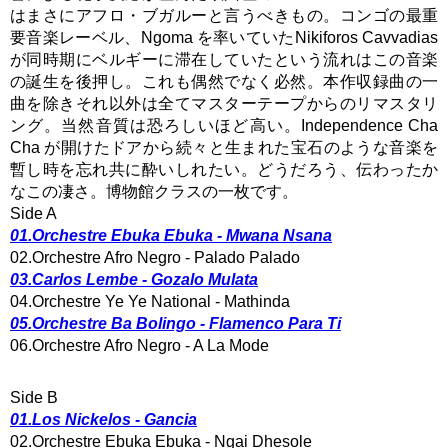
はまさにアフロ・ブガルーと言うべきもの。コンゴの最重
要音楽レーベル、Ngoma を率いていたNikiforos Cavvadias
が同時期にベルギーに滞在していたという流れはこの音楽
の誕生を後押し。これも偶然でなく必然。本作収録曲の一
曲を除きそれ以外は全てマスターテープからのリマスタリ
ング。当然音質は恐ろしいほど高い。Independence Cha
Cha が開けたドアから続々と生まれた宝石のような音楽を
暫し時を忘れ共に酔いしれたい。どうだろう、伝わったか
なこの凄さ。博物館クラスの一枚です。
Side A
01.Orchestre Ebuka Ebuka - Mwana Nsana
02.Orchestre Afro Negro - Palado Palado
03.Carlos Lembe - Gozalo Mulata
04.Orchestre Ye Ye National - Mathinda
05.Orchestre Ba Bolingo - Flamenco Para Ti
06.Orchestre Afro Negro - A La Mode
Side B
01.Los Nickelos - Gancia
02.Orchestre Ebuka Ebuka - Ngai Dhesole