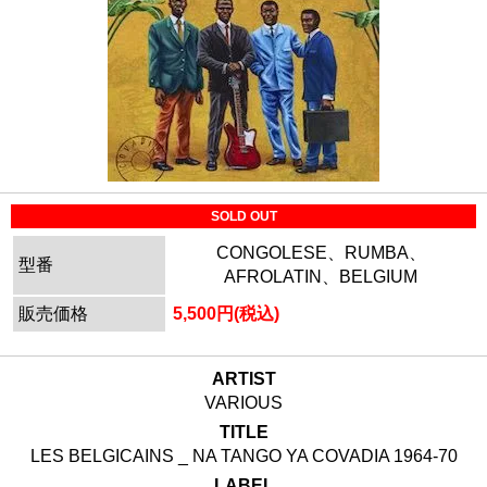
SOLD OUT
CONGOLESE、RUMBA、
型番
AFROLATIN、BELGIUM
販売価格
5,500円(税込)
ARTIST
VARIOUS
TITLE
LES BELGICAINS _ NA TANGO YA COVADIA 1964-70
LABEL