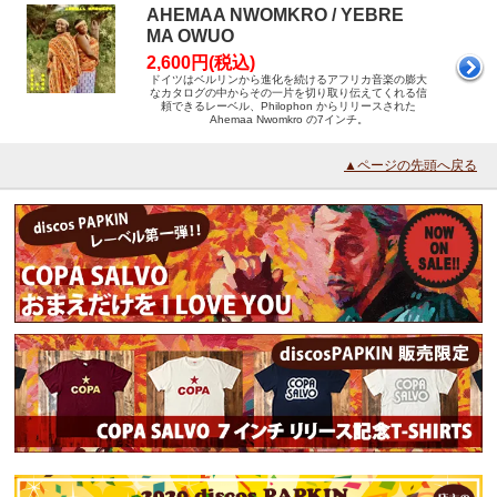
AHEMAA NWOMKRO / YEBRE
MA OWUO
2,600円(税込)
ドイツはベルリンから進化を続けるアフリカ音楽の膨大
なカタログの中からその一片を切り取り伝えてくれる信
頼できるレーベル、Philophon からリリースされた
Ahemaa Nwomkro の7インチ。
▲ページの先頭へ戻る