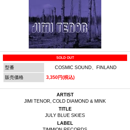
SOLD OUT
型番
COSMIC SOUND、FINLAND
販売価格
3,350円(税込)
ARTIST
JIMI TENOR, COLD DIAMOND & MINK
TITLE
JULY BLUE SKIES
LABEL
TIMMION RECORDS