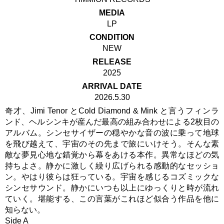
MEDIA
LP
CONDITION
NEW
RELEASE
2025
ARRIVAL DATE
2026.5.30
奇才、Jimi Tenor とCold Diamond & Mink と言うフィンラ
ンド、ヘルシンキが産んだ最高の組み合わせによる2枚目の
アルバム。シンセサイザーの穏やかな音の波に乗って地球
を飛び越えて、宇宙のその先まで旅にいけそう。そんな素
敵な夢見心地な錯覚から幕をあける本作。異常なほどの気
持ちよさ。静かに激しく繰り広げられる感動的なセッショ
ン。やはり彼らは狂っている。宇宙を感じるコズミックな
シンセサウンド。静かにいつも以上にゆっくりと時が流れ
ていく。堪能する、この言葉がこれほど似合う作品を他に
知らない。
Side A