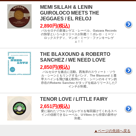
MEMI SILLAH & LENIN
GUIROLOCO MEETS THE
JEGGAES / EL RELOJ
2,890円(税込)
バルセロナの新進レゲエ・レーベル、Gatzara Records
の快挙というべきリリースが到着！！ボレロ・ミーツ・
ロックステディ、マンボ・ミーツ・ファンキーレゲ
ェ！！
THE BLAXOUND & ROBERTO
SANCHEZ / WE NEED LOVE
2,850円(税込)
バルセロナを拠点に活動。西海岸のスウィート・ソウ
ル・シーンともリンクするバンド、The Blaxound と最
早スペインを飛び越え欧州レゲエ・シーンのキイマン的
存在のRoberto Sanchez がタッグを組みリリースした7
インチが到着。
TENOR LOVE / LITTLE FAIRY
2,651円(税込)
愛に溢れたソウルフルなレゲエを毎回届けてくれるスペ
インの信頼できるレーベル、U-Vibes から待望の新作が
到着。
▲ページの先頭へ戻る