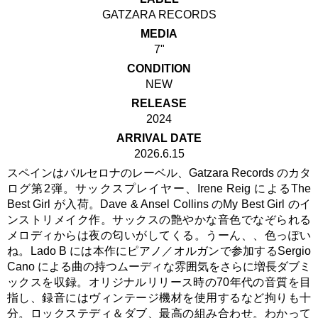
GATZARA RECORDS
MEDIA
7"
CONDITION
NEW
RELEASE
2024
ARRIVAL DATE
2026.6.15
スペインはバルセロナのレーベル、Gatzara Records のカタ
ログ第2弾。サックスプレイヤー、Irene Reig によるThe
Best Girl が入荷。Dave & Ansel Collins のMy Best Girl のイ
ンストリメイク作。サックスの艶やかな音色でなぞられる
メロディからは夜の匂いがしてくる。うーん、、色っぽい
ね。Lado B には本作にピアノ／オルガンで参加するSergio
Cano による曲の持つムーディな雰囲気をさらに増長ダブミ
ックスを収録。オリジナルリリース時の70年代の音質を目
指し、録音にはヴィンテージ機材を使用するなど拘りも十
分。ロックステディ＆ダブ、最高の組み合わせ。わかって