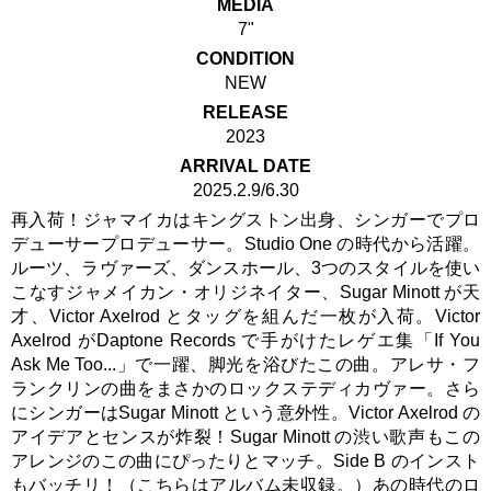
MEDIA
7"
CONDITION
NEW
RELEASE
2023
ARRIVAL DATE
2025.2.9/6.30
再入荷！ジャマイカはキングストン出身、シンガーでプロ
デューサープロデューサー。Studio One の時代から活躍。
ルーツ、ラヴァーズ、ダンスホール、3つのスタイルを使い
こなすジャメイカン・オリジネイター、Sugar Minott が天
才、Victor Axelrod とタッグを組んだ一枚が入荷。Victor
Axelrod がDaptone Records で手がけたレゲエ集「If You
Ask Me Too...」で一躍、脚光を浴びたこの曲。アレサ・フ
ランクリンの曲をまさかのロックステディカヴァー。さら
にシンガーはSugar Minott という意外性。Victor Axelrod の
アイデアとセンスが炸裂！Sugar Minott の渋い歌声もこの
アレンジのこの曲にぴったりとマッチ。Side B のインスト
もバッチリ！（こちらはアルバム未収録。）あの時代のロ