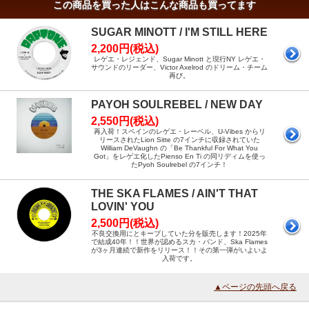
この商品を買った人はこんな商品も買ってます
SUGAR MINOTT / I'M STILL HERE
2,200円(税込)
レゲエ・レジェンド、Sugar Minott と現行NY レゲエ・
サウンドのリーダー、Victor Axelrod のドリーム・チーム
再び。
PAYOH SOULREBEL / NEW DAY
2,550円(税込)
再入荷！スペインのレゲエ・レーベル、U-Vibes からリ
リースされたLion Sitte の7インチに収録されていた
William DeVaughn の「Be Thankful For What You
Got」をレゲエ化したPienso En Ti の同リディムを使っ
たPyoh Soulrebel の7インチ！
THE SKA FLAMES / AIN'T THAT
LOVIN' YOU
2,500円(税込)
不良交換用にとキープしていた分を販売します！2025年
で結成40年！！世界が認めるスカ・バンド、Ska Flames
が3ヶ月連続で新作をリリース！！その第一弾がいよいよ
入荷です。
▲ページの先頭へ戻る