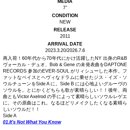
MEDIA
7"
CONDITION
NEW
RELEASE
2011
ARRIVAL DATE
2023.3.20/2026.7.6
再入荷！60年代から70年代にかけ活躍したNY 出身のR&B
ヴォーカル・デュオ、Bob & Gene の未発表曲をDAPTONE
RECORDS 参加のEVER-SOUL がリィシューした本作。フ
ァットなベイスとヘヴィなドラムに乗せたジス・イズ・ソ
ウルチューンをSide A に。Side B には心地よいグルーヴの
ソウルを。とにかくどちらも歌が素晴らしい！！後年、両
曲ともVictor Axelrod の手によって素晴らしいソウルレゲエ
に。その原曲はこれ。なるほどリメイクしたくなる素晴ら
しいソウルだ！！
Side A
01.It's Not What You Know