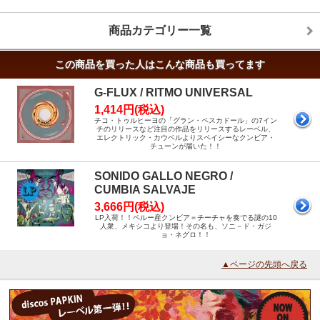
商品カテゴリー一覧
この商品を買った人はこんな商品も買ってます
G-FLUX / RITMO UNIVERSAL
1,414円(税込)
チコ・トゥルヒーヨの「グラン・ペスカドール」の7イン
チのリリースなど注目の作品をリリースするレーベル、
エレクトリック・カウベルよりスペイシーなクンビア・
チューンが届いた！！
SONIDO GALLO NEGRO /
CUMBIA SALVAJE
3,666円(税込)
LP入荷！！ペルー産クンビア＝チーチャを奏でる謎の10
人衆、メキシコより登場！その名も、ソニ－ド・ガジ
ョ・ネグロ！！
▲ページの先頭へ戻る