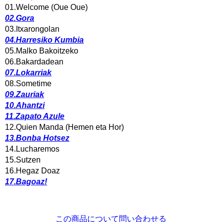
01.Welcome (Oue Oue)
02.Gora
03.Itxarongolan
04.Harresiko Kumbia
05.Malko Bakoitzeko
06.Bakardadean
07.Lokarriak
08.Sometime
09.Zauriak
10.Ahantzi
11.Zapato Azule
12.Quien Manda (Hemen eta Hor)
13.Bonba Hotsez
14.Lucharemos
15.Sutzen
16.Hegaz Doaz
17.Bagoaz!
この商品について問い合わせる