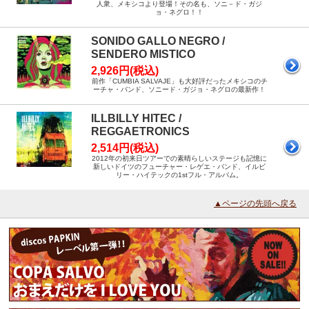
人衆、メキシコより登場！その名も、ソニ－ド・ガジ
ョ・ネグロ！！
SONIDO GALLO NEGRO /
SENDERO MISTICO
2,926円(税込)
前作「CUMBIA SALVAJE」も大好評だったメキシコのチ
ーチャ・バンド、ソニード・ガジョ・ネグロの最新作！
ILLBILLY HITEC /
REGGAETRONICS
2,514円(税込)
2012年の初来日ツアーでの素晴らしいステージも記憶に
新しいドイツのフューチャー・レゲエ・バンド、イルビ
リー・ハイテックの1stフル・アルバム。
▲ページの先頭へ戻る