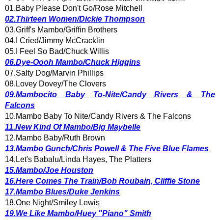
01.Baby Please Don't Go/Rose Mitchell
02.Thirteen Women/Dickie Thompson
03.Griff's Mambo/Griffin Brothers
04.I Cried/Jimmy McCracklin
05.I Feel So Bad/Chuck Willis
06.Dye-Oooh Mambo/Chuck Higgins
07.Salty Dog/Marvin Phillips
08.Lovey Dovey/The Clovers
09.Mambocito Baby To-Nite/Candy Rivers & The
Falcons
10.Mambo Baby To Nite/Candy Rivers & The Falcons
11.New Kind Of Mambo/Big Maybelle
12.Mambo Baby/Ruth Brown
13.Mambo Gunch/Chris Powell & The Five Blue Flames
14.Let's Babalu/Linda Hayes, The Platters
15.Mambo/Joe Houston
16.Here Comes The Train/Bob Roubain, Cliffie Stone
17.Mambo Blues/Duke Jenkins
18.One Night/Smiley Lewis
19.We Like Mambo/Huey "Piano" Smith