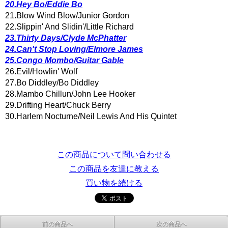
20.Hey Bo/Eddie Bo
21.Blow Wind Blow/Junior Gordon
22.Slippin' And Slidin'/Little Richard
23.Thirty Days/Clyde McPhatter
24.Can't Stop Loving/Elmore James
25.Congo Mombo/Guitar Gable
26.Evil/Howlin' Wolf
27.Bo Diddley/Bo Diddley
28.Mambo Chillun/John Lee Hooker
29.Drifting Heart/Chuck Berry
30.Harlem Nocturne/Neil Lewis And His Quintet
この商品について問い合わせる
この商品を友達に教える
買い物を続ける
前の商品へ
次の商品へ