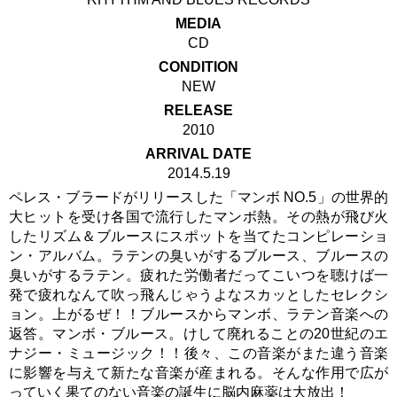
MEDIA
CD
CONDITION
NEW
RELEASE
2010
ARRIVAL DATE
2014.5.19
ペレス・ブラードがリリースした「マンボ NO.5」の世界的
大ヒットを受け各国で流行したマンボ熱。その熱が飛び火
したリズム＆ブルースにスポットを当てたコンピレーショ
ン・アルバム。ラテンの臭いがするブルース、ブルースの
臭いがするラテン。疲れた労働者だってこいつを聴けば一
発で疲れなんて吹っ飛んじゃうよなスカッとしたセレクシ
ョン。上がるぜ！！ブルースからマンボ、ラテン音楽への
返答。マンボ・ブルース。けして廃れることの20世紀のエ
ナジー・ミュージック！！後々、この音楽がまた違う音楽
に影響を与えて新たな音楽が産まれる。そんな作用で広が
っていく果てのない音楽の誕生に脳内麻薬は大放出！