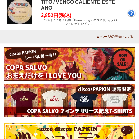
TITO / VENGO CALIENTE ESTE
ANO
2,852円(税込)
これはイイネ！名曲「Drum Song」ネタに使ったパナ
マ・レゲエ12インチ。
▲ページの先頭へ戻る