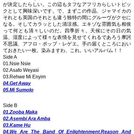
が決定したらしい。この辺もタフなアフリカらしいトピッ
クとして興味深いです。で、まずこの作品、ジャマイカの
それとも英国のそれとも違う独特の間にグルーヴがクセに
なる。そしてカラッとした清涼感。エキゾな雰囲気も相俟
って何とも清々しいのだ。四季折々、天候にその日の気
温、湿度によって様々な表情を見せてくれるであろう摩訶
不思議、アフロ・ポップ・レゲエ。手の届くところにおい
ておきたい一枚。染みますわ、これ。いいアルバム！！
Side A
01.Nsie Nsie
02.Asafo Weyasi
03.Rehwe Mi Enyim
04.Get Away
05.Mi Sumolo
Side B
01.Zooba Maka
02.Asembi Ara Amba
03.Kame Hu
04.We Are The Band Of Enlightenment,Reason And