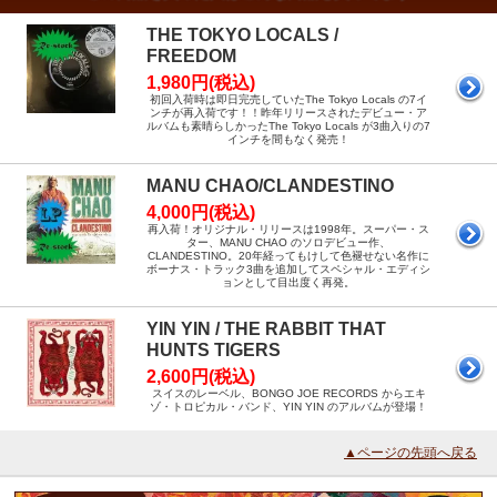
THE TOKYO LOCALS /
FREEDOM
1,980円(税込)
初回入荷時は即日完売していたThe Tokyo Locals の7イ
ンチが再入荷です！！昨年リリースされたデビュー・ア
ルバムも素晴らしかったThe Tokyo Locals が3曲入りの7
インチを間もなく発売！
MANU CHAO/CLANDESTINO
4,000円(税込)
再入荷！オリジナル・リリースは1998年。スーパー・ス
ター、MANU CHAO のソロデビュー作、
CLANDESTINO。20年経ってもけして色褪せない名作に
ボーナス・トラック3曲を追加してスペシャル・エディシ
ョンとして目出度く再発。
YIN YIN / THE RABBIT THAT
HUNTS TIGERS
2,600円(税込)
スイスのレーベル、BONGO JOE RECORDS からエキ
ゾ・トロピカル・バンド、YIN YIN のアルバムが登場！
▲ページの先頭へ戻る