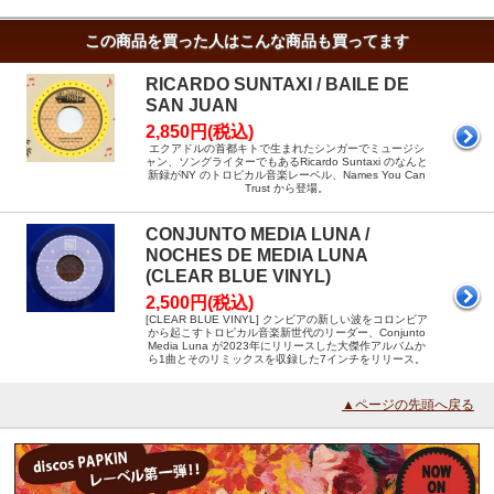
この商品を買った人はこんな商品も買ってます
RICARDO SUNTAXI / BAILE DE
SAN JUAN
2,850円(税込)
エクアドルの首都キトで生まれたシンガーでミュージシ
ャン、ソングライターでもあるRicardo Suntaxi のなんと
新録がNY のトロピカル音楽レーベル、Names You Can
Trust から登場。
CONJUNTO MEDIA LUNA /
NOCHES DE MEDIA LUNA
(CLEAR BLUE VINYL)
2,500円(税込)
[CLEAR BLUE VINYL] クンビアの新しい波をコロンビア
から起こすトロピカル音楽新世代のリーダー、Conjunto
Media Luna が2023年にリリースした大傑作アルバムか
ら1曲とそのリミックスを収録した7インチをリリース。
▲ページの先頭へ戻る