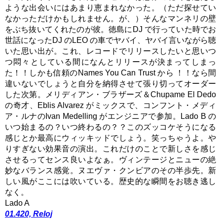
ような出会いにはあまり恵まれなかった。（ただ探せてい
なかっただけかもしれません。が、）そんなマンネリの壁
をぶち抜いてくれたのが彼。徳島にDJ で行っていた時でお
世話になったDJ のLEO の車でヤバイ、ヤバイ言いながら聴
いた思い出が。これ、レコードでリリースしたいと思いつ
つ悶々としている間になんとリリースが決まってしまっ
た！！しかも信頼のNames You Can Trust から ！！なら間
違いないでしょうと自分を納得させて張り切ってオーダー
した次第。メリディアン・ブラザーズ＆Chupame El Dedo
の奇才、Eblis Alvarez がミックスで、コンフント・メディ
ア・ルナのIvan Medelling がエンジニアで参加。Lado B の
いつ始まるの？いつ終わるの？？このズッコケそうになる
感じとか最高にウィッキッドでしょう。笑っちゃうよ。や
りすぎない効果音の演出。これだけのことで新しさを感じ
させるってセンス良いよなぁ。ヴィンテージとニューの絶
妙なバランス感覚。ヌエヴァ・クンビアのその半歩先。新
しい風がここには吹いている。歴史的な瞬間をお聴き逃し
なく。
Lado A
01.420, Reloj