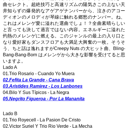
曲セレクト。超絶技巧と高速リズムの陽気さこの上ない天
井知らずの爆発的なアゲアゲナンバーから、泣きのアコー
ディオンのメロディが琴線に触れる郷愁のナンバー。ね、
これはメレンゲ愛に溢れた選曲でしょ！？全曲素晴らしい
と言っても決して過言ではない内容。エネルギーに溢れた
灼熱のメレンゲに燃える。このジャンルの最上の入り口と
なり愛好家もダンスフロアも大満足大興奮の一枚。そうそ
う、ちと話は逸れますがCreepy Nuts の大ヒット曲、Bling-
Bang-Bang-Born はメレンゲから大きな影響を受けてると思
いますよ。
Lado A
01.Trio Rosario - Cuando Yo Muera
02.Fefita La Grande - Cana Brava
03.Aristides Ramirez - Los Lanbones
04.Bilo Y Sus Típicos - La Negra
05.Negrito Figueroa - Por La Mananita
Lado B
01.Trio Royecell - La Pasion De Cristo
02.Victor Suriel Y Trio Rio Verde - La Mecha