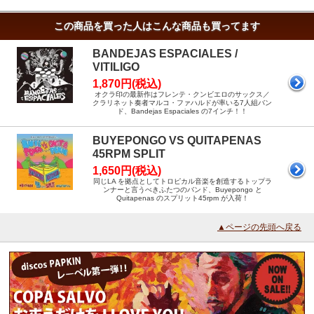
この商品を買った人はこんな商品も買ってます
BANDEJAS ESPACIALES /
VITILIGO
1,870円(税込)
オクラ印の最新作はフレンテ・クンビエロのサックス／
クラリネット奏者マルコ・ファハルドが率いる7人組バン
ド、Bandejas Espaciales の7インチ！！
BUYEPONGO VS QUITAPENAS
45RPM SPLIT
1,650円(税込)
同じLA を拠点としてトロピカル音楽を創造するトップラ
ンナーと言うべきふたつのバンド、Buyepongo と
Quitapenas のスプリット45rpm が入荷！
▲ページの先頭へ戻る