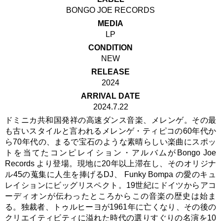
BONGO JOE RECORDS
MEDIA
LP
CONDITION
NEW
RELEASE
2024
ARRIVAL DATE
2024.7.22
ドミニカ共和国発祥の高速ダンス音楽、メレンゲ。その最
も古いスタイルと言われるメレンゲ・ティピコの60年代か
ら70年代の、まるで宝石のような素晴らしい楽曲にスポッ
トを当てたコンピレイション・アルバムがBongo Joe
Records より登場。現地に20年以上滞在し、そのオリジナ
ル45の蒐集に人生を捧げるDJ、 Funky Bompa の愛のキュ
レイションにビッグリスペクト。19世紀にドイツからアコ
ーディオンが伝わったところからこの音楽の歴史は始ま
る。独裁者、トゥルヒーヨが1961年に亡くなり、その後の
クリエイティビティに溢れた時代の選りすぐりの名演を10