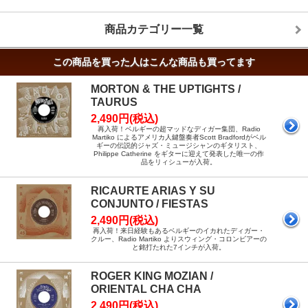
商品カテゴリー一覧
この商品を買った人はこんな商品も買ってます
MORTON & THE UPTIGHTS /
TAURUS
2,490円(税込)
再入荷！ベルギーの超マッドなディガー集団、Radio
Martiko によるアメリカ人鍵盤奏者Scott Bradfordがベル
ギーの伝説的ジャズ・ミュージシャンのギタリスト、
Philippe Catherine をギターに迎えて発表した唯一の作
品をリィシューが入荷。
RICAURTE ARIAS Y SU
CONJUNTO / FIESTAS
2,490円(税込)
再入荷！来日経験もあるベルギーのイカれたディガー・
クルー、Radio Martiko よりスウィング・コロンビアーの
と銘打たれた7インチが入荷。
ROGER KING MOZIAN /
ORIENTAL CHA CHA
2,490円(税込)