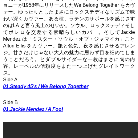
ョニーが1958年にリリースしたWe Belong Together をカヴ
ァー。ゆったりとしたまさにロックステディなリズムで味
わい深くカヴァー。ある種、ラテンのサボールを感じさす
のはLA と言う風土のせいか。ソウル、ロックステディそし
てボレロを交差する素晴らしいカバー。そしてJackie
Mendez は「ミスター・ソウル・オブ・ジャマイカ」こと
Alton Ellis をカヴァー。艶と色気、夜を感じさせるアレン
ジ。甘さだけじゃない大人の魅力に思わず目を細めてしま
うことだろう。とダブルサイダーな一枚はまさに旬の内
容。レーベルの信頼度をまた一つ上げたグレイトワーク
ス。
Side A
01.Steady 45's / We Belong Together
Side B
01.Jackie Mendez / A Fool