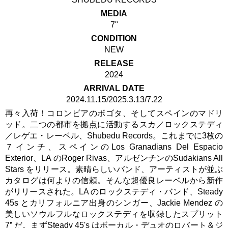
MEDIA
7"
CONDITION
NEW
RELEASE
2024
ARRIVAL DATE
2024.11.15/2025.3.13/7.22
再々入荷！コロンビアのボゴタ、そしてスペインのマドリ
ッド。二つの都市を拠点に活動するスカ／ロックステディ
／レゲエ・レーベル、Shubedu Records。これまでに3枚の
７インチ、スペインのLos Granadians Del Espacio
Exterior、LA のRoger Rivas、アルゼンチンのSudakians All
Stars をリリース。素晴らしいバンド、アーティストが並ぶ
カタログは何よりの信頼。そんな超優良レーベルから新作
がリリースされた。LA のロックステディ・バンド、Steady
45s とカリフォルニア出身のシンガー、Jackie Mendez の
美しいソウルフルなロックステディを収録したスプリット
7” だ。まずSteady 45's はボーカル・デュオのロバート＆ジ