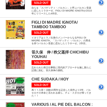
SOLD OUT
自らを「スパゲッティ・バルカン」と呼ぶバルカン音楽
に恋したミラネーゼ、FIGLI DI MADRE IGNOTAが2010
年にリリースした4作目。
FIGLI DI MADRE IGNOTA/
TAMBOO TAMBOO
SOLD OUT
イタリアはミラノ出身のメンバーからなるFIGLI DI
MADRE IGNOTA。「スパゲッティ・バルカン」の異名
を持つバルカン音楽に恋をしたミラネーゼ。2作目。
笹久保 伸 / 秩父遥拝 CHICHIBU
YOUHAI
SOLD OUT
忘れられた秩父仕事歌に現代的アプローチを施し新たに
記憶に刻む、笹久保伸の挑戦。
CHE SUDAKA / HOY
SOLD OUT
再々々入荷！活動10周年を記念した前作より3年、バル
セロナの本命と言われる彼ら、チェ・スダカが帰ってき
た！！
VARIOUS / AL PIE DEL BALCON :