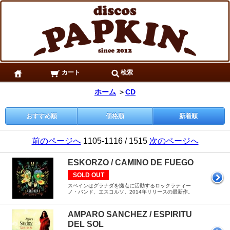
カート
検索
ホーム
＞
CD
おすすめ順
価格順
新着順
前のページへ
1105-1116 / 1515
次のページへ
ESKORZO / CAMINO DE FUEGO
SOLD OUT
スペインはグラナダを拠点に活動するロックラティー
ノ・バンド、エスコルソ。2014年リリースの最新作。
AMPARO SANCHEZ / ESPIRITU
DEL SOL