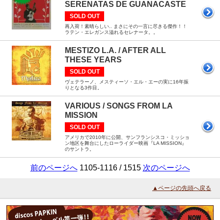
SERENATAS DE GUANACASTE
SOLD OUT
再入荷！素晴らしい.. まさにその一言に尽きる傑作！！
ラテン・エレガンス溢れるセレナータ。。
MESTIZO L.A. / AFTER ALL
THESE YEARS
SOLD OUT
ヴェテラーノ、メスティーソ・エル・エーの実に16年振
りとなる3作目。
VARIOUS / SONGS FROM LA
MISSION
SOLD OUT
アメリカで2010年に公開、サンフランシスコ・ミッショ
ン地区を舞台にしたローライダー映画『LA MISSION』
のサントラ。
前のページへ
1105-1116 / 1515
次のページへ
▲ページの先頭へ戻る