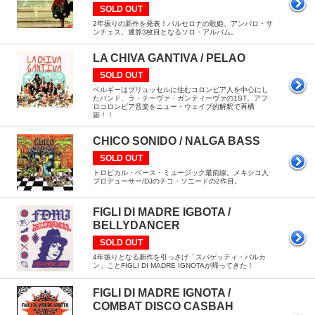
SOLD OUT
2年振りの新作を発表！バルセロナの歌姫、アンパロ・サ
ンチェス。通算3枚目となるソロ・アルバム。
LA CHIVA GANTIVA / PELAO
SOLD OUT
ベルギーはブリュッセルに住むコロンビア人を中心にし
たバンド、ラ・チーヴァ・ガンティーヴァの1ST。アフ
ロコロンビア音楽をニュー・ウェイブ的解釈で再構
築！！
CHICO SONIDO / NALGA BASS
SOLD OUT
トロピカル・ベース・ミュージック最前線。メキシコ人
プロデューサー/DJのチコ・ソニードの2作目。
FIGLI DI MADRE IGBOTA /
BELLYDANCER
SOLD OUT
4年振りとなる新作を引っさげ「スパゲッティ・バルカ
ン」ことFIGLI DI MADRE IGNOTAが帰ってきた！
FIGLI DI MADRE IGNOTA /
COMBAT DISCO CASBAH