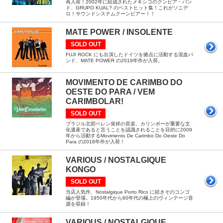
再入荷！2002年に結成されたメキシコのクンビア・バン
ド、GRUPO KUAL? のベストヒット集！これがソニデ
ロ！サウンドシステムクーンビアー！！
MATE POWER / INSOLENTE
SOLD OUT
FUJI ROCK にも出演したドイツを拠点に活動する混血バ
ンド、MATE POWER の2019年作が入荷。
MOVIMENTO DE CARIMBO DO
OESTE DO PARA / VEM
CARIMBOLAR!
SOLD OUT
ブラジル北部ベレン発祥の音楽、カリンボーが重要な文
化遺産であると言うことを認識されることを目的に2009
年から活動するMovimento De Carimbo Do Oeste Do
Para の2018年作が入荷！
VARIOUS / NOSTALGIQUE
KONGO
SOLD OUT
当店人気作、Nostalgique Porto Rico に続きそのコンゴ
編が登場。1950年代から60年代の極上のヴィンテージ音
源を収録！
VARIOUS / NOSTALGIQUE