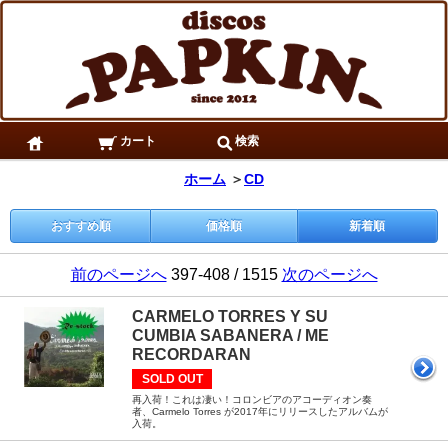
カート
検索
ホーム
＞
CD
おすすめ順
価格順
新着順
前のページへ
397-408 / 1515
次のページへ
CARMELO TORRES Y SU
CUMBIA SABANERA / ME
RECORDARAN
SOLD OUT
再入荷！これは凄い！コロンビアのアコーディオン奏
者、Carmelo Torres が2017年にリリースしたアルバムが
入荷。