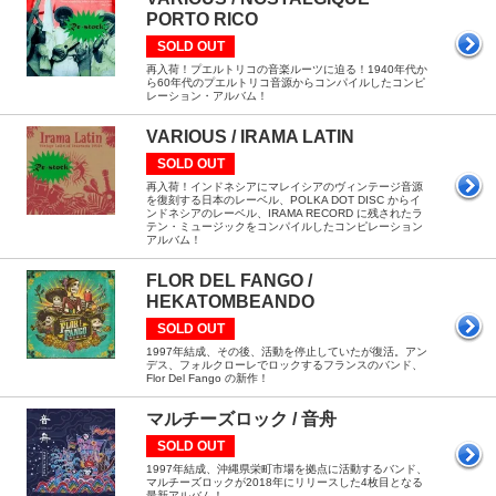
PORTO RICO
SOLD OUT
再入荷！プエルトリコの音楽ルーツに迫る！1940年代か
ら60年代のプエルトリコ音源からコンパイルしたコンピ
レーション・アルバム！
VARIOUS / IRAMA LATIN
SOLD OUT
再入荷！インドネシアにマレイシアのヴィンテージ音源
を復刻する日本のレーベル、POLKA DOT DISC からイ
ンドネシアのレーベル、IRAMA RECORD に残されたラ
テン・ミュージックをコンパイルしたコンピレーション
アルバム！
FLOR DEL FANGO /
HEKATOMBEANDO
SOLD OUT
1997年結成、その後、活動を停止していたが復活。アン
デス、フォルクローレでロックするフランスのバンド、
Flor Del Fango の新作！
マルチーズロック / 音舟
SOLD OUT
1997年結成、沖縄県栄町市場を拠点に活動するバンド、
マルチーズロックが2018年にリリースした4枚目となる
最新アルバム！