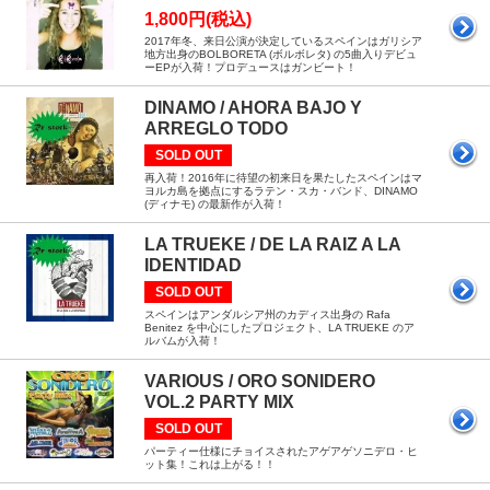
1,800円(税込)
2017年冬、来日公演が決定しているスペインはガリシア
地方出身のBOLBORETA (ボルボレタ) の5曲入りデビュ
ーEPが入荷！プロデュースはガンビート！
DINAMO / AHORA BAJO Y
ARREGLO TODO
SOLD OUT
再入荷！2016年に待望の初来日を果たしたスペインはマ
ヨルカ島を拠点にするラテン・スカ・バンド、DINAMO
(ディナモ) の最新作が入荷！
LA TRUEKE / DE LA RAIZ A LA
IDENTIDAD
SOLD OUT
スペインはアンダルシア州のカディス出身の Rafa
Benitez を中心にしたプロジェクト、LA TRUEKE のア
ルバムが入荷！
VARIOUS / ORO SONIDERO
VOL.2 PARTY MIX
SOLD OUT
パーティー仕様にチョイスされたアゲアゲソニデロ・ヒ
ット集！これは上がる！！