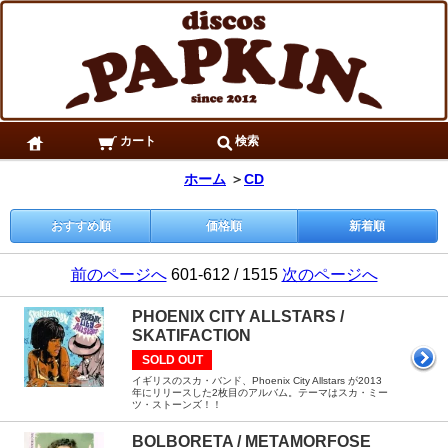
カート
検索
ホーム
＞
CD
おすすめ順
価格順
新着順
前のページへ
601-612 / 1515
次のページへ
PHOENIX CITY ALLSTARS /
SKATIFACTION
SOLD OUT
イギリスのスカ・バンド、Phoenix City Allstars が2013
年にリリースした2枚目のアルバム。テーマはスカ・ミー
ツ・ストーンズ！！
BOLBORETA / METAMORFOSE