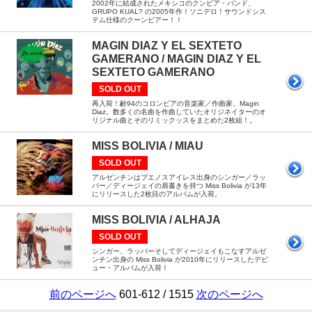
2002年に結成されたメキシコのクンビア・バンド、
GRUPO KUAL? の2005年作！ソニデロ！サウンドシス
テム仕様のクーンビアー！！
MAGIN DIAZ Y EL SEXTETO
GAMERANO / MAGIN DIAZ Y EL
SEXTETO GAMERANO
SOLD OUT
再入荷！齢94のコロンビアの音楽家／作曲家、Magin
Diaz。数多くの名曲を作曲していたオリジネイターのオ
リジナル曲とそのリミックッスをまとめた2枚組！。
MISS BOLIVIA / MIAU
SOLD OUT
アルゼンチンはブエノスアイレス出身のシンガー／ラッ
パー／ディージェイの肩書きを持つ Miss Bolivia が13年
にリリースした2枚目のアルバムが入荷。
MISS BOLIVIA / ALHAJA
SOLD OUT
シンガー、ラッパーそしてディージェイもこなすアルゼ
ンチン出身の Miss Bolivia が2010年にリリースしたデビ
ュー・アルバムが入荷！
前のページへ
601-612 / 1515
次のページへ