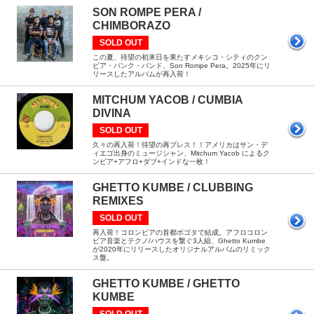
SON ROMPE PERA /
CHIMBORAZO
SOLD OUT
この夏、待望の初来日を果たすメキシコ・シティのクン
ビア・パンク・バンド、Son Rompe Pera。2025年にリ
リースしたアルバムが再入荷！
MITCHUM YACOB / CUMBIA
DIVINA
SOLD OUT
久々の再入荷！待望の再プレス！！アメリカはサン・デ
ィエゴ出身のミュージシャン、Mitchum Yacob によるク
ンビア+アフロ+ダブ+インドな一枚！
GHETTO KUMBE / CLUBBING
REMIXES
SOLD OUT
再入荷！コロンビアの首都ボゴタで結成。アフロコロン
ビア音楽とテクノ/ハウスを繋ぐ3人組、Ghetto Kumbe
が2020年にリリースしたオリジナルアルバムのリミック
ス盤。
GHETTO KUMBE / GHETTO
KUMBE