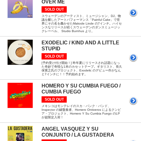
OVER ME
SOLD OUT
スウェーデンのアーティスト、ミュージシャン、DJ。物
議を醸したアートパフォーマンス「Painful Cake」で世
界にその名を轟かせたMakode Linde の7インチ。ハイセ
ンスなリリースが続くスウェーデンのダンスミュージッ
クレーベル、 Studio Burnhus より。
EXODELIC / KIND AND A LITTLE
STUPID
SOLD OUT
[予約受け付け開始！] 昨年夏にリリースされ話題になっ
た奇妙で奇怪な1本のカセットテープ。ギタリスト、長久
保寛之氏のプロジェクト、Exodelic のデビュー作がなん
と7インチに！！予約始めます。
HOMERO Y SU CUMBIA FUEGO /
CUMBIA FUEGO
SOLD OUT
メキシコはモンテレイのスカ・パンク・バンド、
Inspector の鍵盤奏者、Homero Ontiveros によるクンビ
ア・プロジェクト、Homero Y Su Cumbia Fuego のLP
が超限定入荷！
ANGEL VASQUEZ Y SU
CONJUNTO / LA GUSTADERA