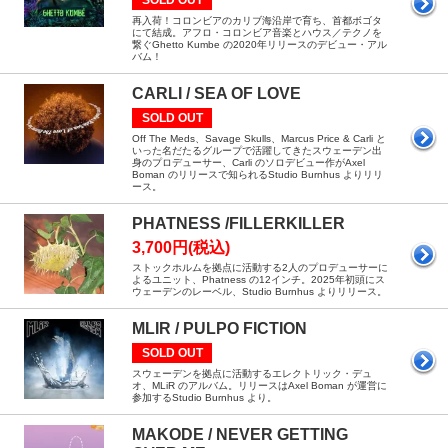
SOLD OUT
再入荷！コロンビアのカリブ海沿岸で育ち、首都ボゴタ
にて結成。アフロ・コロンビア音楽とハウス／テクノを
繋ぐGhetto Kumbe の2020年リリースのデビュー・アル
バム！
CARLI / SEA OF LOVE
SOLD OUT
Off The Meds、Savage Skulls、Marcus Price & Carli と
いった名だたるグループで活躍してきたスウェーデン出
身のプロデューサー、Carli のソロデビュー作がAxel
Boman のリリースで知られるStudio Burnhus よりリリ
ース。
PHATNESS /FILLERKILLER
3,700円(税込)
ストックホルムを拠点に活動する2人のプロデューサーに
よるユニット、Phatness の12インチ。2025年初頭にス
ウェーデンのレーベル、Studio Burnhus よりリリース。
MLIR / PULPO FICTION
SOLD OUT
スウェーデンを拠点に活動するエレクトリック・デュ
オ、MLiR のアルバム。リリースはAxel Boman が運営に
参加するStudio Burnhus より。
MAKODE / NEVER GETTING