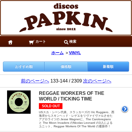
カート
検索
ホーム
＞
VINYL
おすすめ順
価格順
新着順
前のページへ
133-144 / 2309
次のページへ
REGGAE WORKERS OF THE
WORLD / TICKING TIME
SOLD OUT
USスカ・シーン代表、スラッカーズの Vic Ruggiero、西
海岸からスキンヘッド・レゲエをリヴァイヴァルさせた
アグロライツの Jesse Wagnerに、The Caroloregians
と The Moon Invaders のNicolas Leonard の3人による
ユニット、Reggae Workers Of The World の最新作！