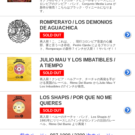
オクラ印からフィジカル・デビュー作をリリースしたコ
ロンビアのクンビア・バンド、Conjunto Media Luna が
新作が発売！こちらはブラック・ヴィニールになりま
す。
ROMPERAYO / LOS DEMONIOS
DE AGUACHICA
SOLD OUT
再入荷！こ、これは、、、現行コロンビア音楽の心臓
部、要と言うべき存在、Pedro Ojeda によるプロジェク
ト、Romperayo の新作７インチが入荷！！ヤバいぞ！！
JULIO MAU Y LOS IMBATIBLES /
A TIEMPO
SOLD OUT
再入荷！クンビア・ペルアーナ、チーチャの再発を手が
ける英国のレーベル、Ritmo Del Barrio からJulio Mau Y
Los Imbatibles の7インチが発売。
LOS SHAPIS / POR QUE NO ME
QUIERES
SOLD OUT
再入荷！ペルーのチーチャ・バンド、Los Shapis が
1981年にリリースした7インチがロンドンの注目のレー
ベル、Ritmo Del Barrio より再発！