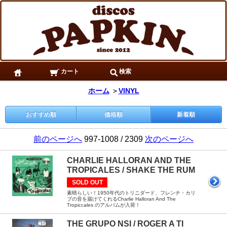
カート
検索
ホーム
＞
VINYL
おすすめ順
価格順
新着順
前のページへ
997-1008 / 2309
次のページへ
CHARLIE HALLORAN AND THE
TROPICALES / SHAKE THE RUM
SOLD OUT
素晴らしい！1950年代のトリニダード、フレンチ・カリ
ブの音を届けてくれるCharlie Halloran And The
Tropiccales のアルバムが入荷！
THE GRUPO NSI / ROGER A TI