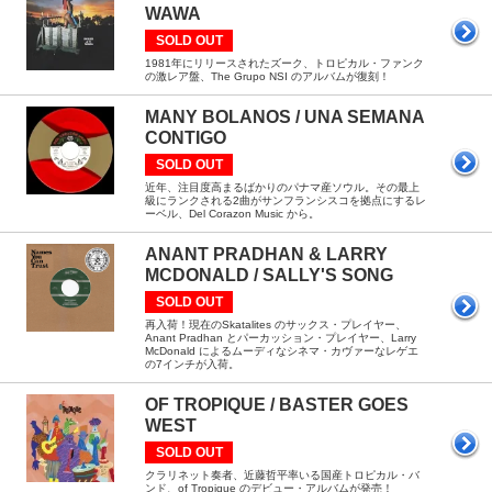
WAWA
SOLD OUT
1981年にリリースされたズーク、トロピカル・ファンク
の激レア盤、The Grupo NSI のアルバムが復刻！
MANY BOLANOS / UNA SEMANA
CONTIGO
SOLD OUT
近年、注目度高まるばかりのパナマ産ソウル。その最上
級にランクされる2曲がサンフランシスコを拠点にするレ
ーベル、Del Corazon Music から。
ANANT PRADHAN & LARRY
MCDONALD / SALLY'S SONG
SOLD OUT
再入荷！現在のSkatalites のサックス・プレイヤー、
Anant Pradhan とパーカッション・プレイヤー、Larry
McDonald によるムーディなシネマ・カヴァーなレゲエ
の7インチが入荷。
OF TROPIQUE / BASTER GOES
WEST
SOLD OUT
クラリネット奏者、近藤哲平率いる国産トロピカル・バ
ンド、of Tropique のデビュー・アルバムが発売！