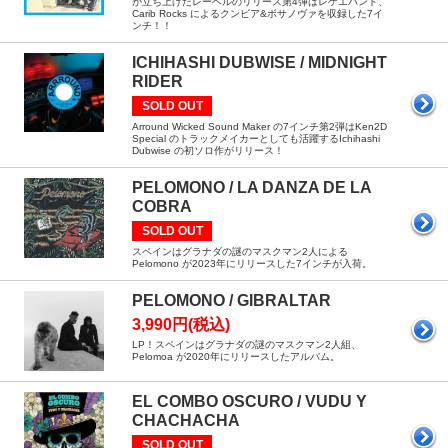
が立ち上げたレーベルのリリース第4弾はレゲエバンド、
Carib Rocks によるクンビア&ボサノヴァを収録した7イ
ンチ！！
ICHIHASHI DUBWISE / MIDNIGHT
RIDER
SOLD OUT
Arround Wicked Sound Maker の7インチ第2弾はKen2D
Special のトラックメイカーとしても活躍するIchihashi
Dubwise の初ソロ作がリリース！
PELOMONO / LA DANZA DE LA
COBRA
SOLD OUT
スペインはグラナダの謎のマスクマン2人による
Pelomono が2023年にリリースした7インチが入荷。
PELOMONO / GIBRALTAR
3,990円(税込)
LP！スペインはグラナダの謎のマスクマン2人組、
Pelomoa が2020年にリリースしたアルバム。
EL COMBO OSCURO / VUDU Y
CHACHACHA
SOLD OUT