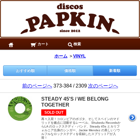
カート
検索
ホーム
＞
VINYL
おすすめ順
価格順
新着順
前のページへ
373-384 / 2309
次のページへ
STEADY 45'S / WE BELONG
TOGETHER
SOLD OUT
再々入荷！コロンビアのボゴタ、そしてスペインのマド
リッドを拠点に活動するレーベル、Shubedu Recordsか
らLA のロックステディ・バンド、Steady 45s とカリフ
ォルニア出身のシンガー、Jackie Mendez の美しいソウ
ルフルなロックステディを収録したスプリット7”が入
荷！