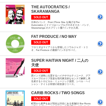
THE AUTOCRATICS /
SKARAMANGA
SOLD OUT
日本のバンド、Post 2Tone Ska を掲げるThe
Autocratics とドイツはハンブルグのネオスカ・バンド、
Skaramanga のスプリット盤7インチが入荷。
FAT PRODUCE / NO WAY
SOLD OUT
フロリダはマイアミから登場したソウルジャズ・トリ
オ、Fat Produce の最新7インチがヤバイ。
SUPER HAITIAN NIGHT / 二人の
天使
SOLD OUT
西インド諸島に位置するハイチやマルティニーク、グア
ドループのカリブ音楽を現代東京的なセンスで解釈し再
生産するトロピカル・ミュージック楽団、シペル・ヘイ
シャン・ナイトが待望の初音源リリース。
CARIB ROCKS / TWO SONGS
SOLD OUT
町田から産声をあげ現在は渋谷にある老舗DJ Bar Roots