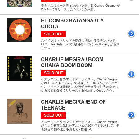
テキサスはオースティンのバンド、El Combo Oscuro が
2024年にリリースした7インチが入荷。
EL COMBO BATANGA / LA
CUOTA
SOLD OUT
スペインはマドリッドを拠点に活動するラテンバンド、
El Combo Batanga の3枚目の7インチがUbiquity からリ
リース。
CHARLIE MEGIRA / BOOM
CHAKA BOOM BOOM
SOLD OUT
イスラエル出身のマッドアーティスト、Charlie Megira
が2015年にBandcamp で発表したアルバムがアナログ
化。リリースは素晴らしい嗅覚と音楽愛で世界が幸せに
なる音源を数多くリリースするNumero Group から。
CHARLIE MEGIRA /END OF
TEENAGE
SOLD OUT
イスラエル出身のマッドアーティスト、Charlie Megira
が亡くなる前に残したアルバムの10周年を記念して、デ
モ録音11曲を追加収録した2枚組LP。