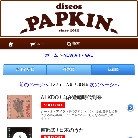
カート
検索
ホーム
＞
NEW ARRIVAL
おすすめ順
価格順
新着順
前のページへ
1225-1236 / 3846
次のページへ
ALKDO / 自在遊睦時代到来
SOLD OUT
タートル・アイランドのフロントマン、永山愛樹と竹舞
による最小編成、アルコドの4年ぶりとなる新作が発
売！！
南部式 / 日本のうた
SOLD OUT