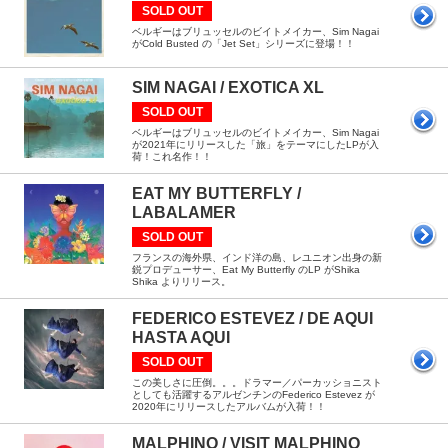
SOLD OUT
ベルギーはブリュッセルのビイトメイカー、Sim Nagai
がCold Busted の「Jet Set」シリーズに登場！！
SIM NAGAI / EXOTICA XL
SOLD OUT
ベルギーはブリュッセルのビイトメイカー、Sim Nagai
が2021年にリリースした「旅」をテーマにしたLPが入
荷！これ名作！！
EAT MY BUTTERFLY /
LABALAMER
SOLD OUT
フランスの海外県、インド洋の島、レユニオン出身の新
鋭プロデューサー、Eat My Butterfly のLP がShika
Shika よりリリース。
FEDERICO ESTEVEZ / DE AQUI
HASTA AQUI
SOLD OUT
この美しさに圧倒。。。ドラマー／パーカッショニスト
としても活躍するアルゼンチンのFederico Estevez が
2020年にリリースしたアルバムが入荷！！
MALPHINO / VISIT MALPHINO