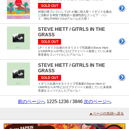
SOLD OUT
待望の再プレスにしてLP が遂に初入荷！イギリスを拠点
に活動する奇怪で牧歌的＝超個性的なクンビア・バン
ド、MALPHINO の1stアルバムが入荷！
STEVE HIETT / GITRLS IN THE
GRASS
SOLD OUT
LP！イギリス出身のギタリストで写真家のSteve Hiett
が1986年から97年にかけプライベート録音していた未発
表音源をコンパイルしたアルバム！
STEVE HIETT / GITRLS IN THE
GRASS
SOLD OUT
イギリス出身のギタリストで写真家のSteve Hiett が
1986年から97年にかけプライベート録音していた未発表
音源をコンパイルしたアルバム！
前のページへ
1225-1236 / 3846
次のページへ
▲ページの先頭へ戻る