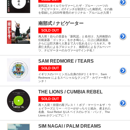
新民謡スタイルでカヴァーしたザ・ブルー・ハーツの
「ナビゲーター」の7インチが好評だった南部式。その曲
を収録した2020年発売のオリジナル・アルバムが入荷！
南部式 / ナビゲーター
SOLD OUT
再入荷！自らの音楽を「新民謡」と名付け、九州南部の
伝統楽器「ゴッタン」をかき鳴らし、口上に講談漫談、
さらには巨大操り人形まで入り乱れるというカオス。寺
原仁太氏によるプロジェクト、南部式によるブルーハー
ツ、ナビゲーターのカヴァーが7インチ化！
SAM REDMORE / TEARS
SOLD OUT
イギリスのバーミンガム出身のDJ/リミキサー、Sam
Redmore によるスペシャルなクンビア・カヴァー作7イ
ンチ！
THE LIONS / CUMBIA REBEL
SOLD OUT
再々入荷！待望の再プレス！！ボブ・マーリー＆ザ・ウ
ェイラーズとリー・ペリーががっちりと組み、産まれた
名曲、Soul Rebel をLA ベイスのレゲエ・バンド、The
Lions がクンビアに！！
SIM NAGAI / PALM DREAMS