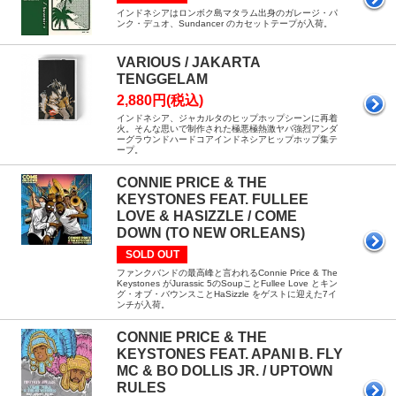
インドネシアはロンボク島マタラム出身のガレージ・パ
ンク・デュオ、Sundancer のカセットテープが入荷。
VARIOUS / JAKARTA
TENGGELAM
2,880円(税込)
インドネシア、ジャカルタのヒップホップシーンに再着
火。そんな思いで制作された極悪極熱激ヤバ強烈アンダ
ーグラウンドハードコアインドネシアヒップホップ集テ
ープ。
CONNIE PRICE & THE
KEYSTONES FEAT. FULLEE
LOVE & HASIZZLE / COME
DOWN (TO NEW ORLEANS)
SOLD OUT
ファンクバンドの最高峰と言われるConnie Price & The
Keystones がJurassic 5のSoupことFullee Love とキン
グ・オブ・バウンスことHaSizzle をゲストに迎えた7イ
ンチが入荷。
CONNIE PRICE & THE
KEYSTONES FEAT. APANI B. FLY
MC & BO DOLLIS JR. / UPTOWN
RULES