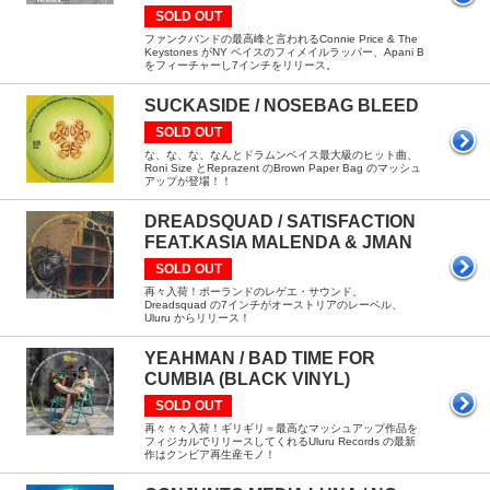
SOLD OUT
ファンクバンドの最高峰と言われるConnie Price & The
Keystones がNY ベイスのフィメイルラッパー、Apani B
をフィーチャーし7インチをリリース。
SUCKASIDE / NOSEBAG BLEED
SOLD OUT
な、な、な、なんとドラムンベイス最大級のヒット曲、
Roni Size とReprazent のBrown Paper Bag のマッシュ
アップが登場！！
DREADSQUAD / SATISFACTION
FEAT.KASIA MALENDA & JMAN
SOLD OUT
再々入荷！ポーランドのレゲエ・サウンド、
Dreadsquad の7インチがオーストリアのレーベル、
Uluru からリリース！
YEAHMAN / BAD TIME FOR
CUMBIA (BLACK VINYL)
SOLD OUT
再々々々入荷！ギリギリ＝最高なマッシュアップ作品を
フィジカルでリリースしてくれるUluru Records の最新
作はクンビア再生産モノ！