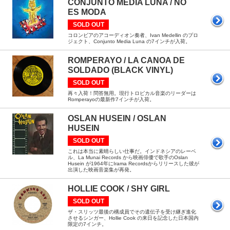
CONJUNTO MEDIA LUNA / NO
ES MODA
SOLD OUT
コロンビアのアコーディオン奏者、Ivan Medellin のプロ
ジェクト、Conjunto Media Luna の7インチが入荷。
ROMPERAYO / LA CANOA DE
SOLDADO (BLACK VINYL)
SOLD OUT
再々入荷！問答無用。現行トロピカル音楽のリーダーは
Romperayoの最新作7インチが入荷。
OSLAN HUSEIN / OSLAN
HUSEIN
SOLD OUT
これは本当に素晴らしい仕事だ。インドネシアのレーベ
ル、La Munai Records から映画俳優で歌手のOslan
Husein が1964年にIrama Recordsからリリースした彼が
出演した映画音楽集が再発。
HOLLIE COOK / SHY GIRL
SOLD OUT
ザ・スリッツ最後の構成員でその遺伝子を受け継ぎ進化
させるシンガー、Hollie Cook の来日を記念した日本国内
限定の7インチ。