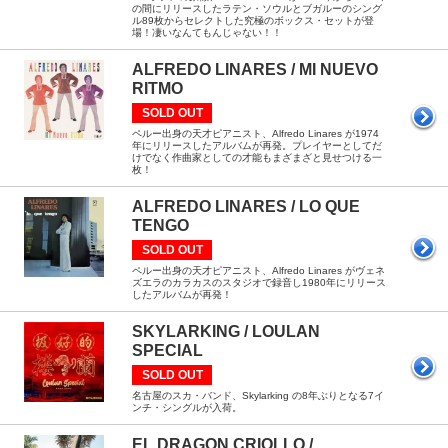
の間にリリースしたラテン・ソウルとブガルーのシング
ル89枚からセレクトした究極のボックス・セットが登
場！凄いなんてもんじゃない！！
ALFREDO LINARES / MI NUEVO
RITMO
SOLD OUT
ペルー出身の天才ピアニスト、Alfredo Linares が1974
年にリリースしたアルバムが再発。プレイヤーとしてだ
けでなく作曲家としての才能もまざまざと見せつける一
枚！
ALFREDO LINARES / LO QUE
TENGO
SOLD OUT
ペルー出身の天才ピアニスト、Alfredo Linares がヴェネ
ズエラのカラカスのスタジオで録音し1980年にリリース
したアルバムが再発！
SKYLARKING / LOULAN
SPECIAL
SOLD OUT
名古屋のスカ・バンド、Skylarking の8年ぶりとなる7イ
ンチ・シングルが入荷。
EL DRAGON CRIOLLO /