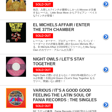
SOLD OUT
先日、入荷した7インチが素晴らしかったWoxow が主催
するレーベル、Little Beat More からアラビアン・ベイス
な7インチが登場！
EL MICHELS AFFAIR / ENTER
THE 37TH CHAMBER
SOLD OUT
レーベル・オーナー、プロデューサー、そしてバンド・
リーダーとその才能を発揮し続けるLeon Michels 率い
る、El Michels Affair が2009年にリリースしたWu-Tang-
Clan のカヴァー・アルバムが入荷！
NIGHT OWLS / LET'S STAY
TOGETHER
SOLD OUT
Night Owls の勢いが止まらない！2021年4枚目のシング
ルが到着！今回はAl Green のLet's Stay Together をカ
ヴァー。間違いない調理！！
VARIOUS / IT'S A GOOD GOOD
FEELING THE LATIN SOUL OF
FANIA RECORDS : THE SINGLES
SOLD OUT
NY ラテンの象徴、Fania Records が1967年から1975年