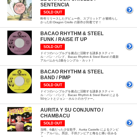
SENTENCIA
SOLD OUT
昨年リリースしたデビュー作、スプリット7" が素晴らし
かったEl Dragon Criollo の新作が到着です！
BACAO RHYTHM & STEEL
FUNK / RAISE IT UP
SOLD OUT
ドイツのハンブルグを拠点に活動する謎多きスティー
ル・パン・バンド、Bacao Rhythm & Steel Band の最新
アルバムから2曲をシングル・カット！
BACAO RHYTHM & STEEL
BAND / PIMP
SOLD OUT
ドイツのハンブルグを拠点に活動する謎多きスティー
ル・パン・バンド、Bacao Rhythm & Steel Band による
50セントとジョン・ホルトのカヴァー。
AURITA Y SU CONJUNTO /
CHAMBACU
SOLD OUT
当時、6歳だった少女歌手、Aurita Castello によるクンビ
ア・アルバム。所詮、子供クンビアと侮ると痛い目みる
よ。