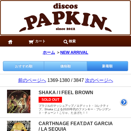
カート
検索
ホーム
＞
NEW ARRIVAL
おすすめ順
価格順
新着順
前のページへ
1369-1380 / 3847
次のページへ
SHAKA / I FEEL BROWN
SOLD OUT
ブラジルのマッシュアップ／エディット・コレクティ
ブ、Shaka による2020年代のファンキー・プレジデン
ト・チューン！こりゃ、たまげた！！
CARTHNAGE FEAT.DAT GARCIA
/ LA SEQUIA